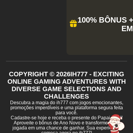
100% BÔNUS + 
EM
COPYRIGHT ©
2026
IH777 - EXCITING
ONLINE GAMING ADVENTURES WITH
DIVERSE GAME SELECTIONS AND
CHALLENGES
Descubra a magia do ih777 com jogos emocionantes,
promoções imperdíveis e uma plataforma segura feita
para você.
Cadastre-se hoje e receba o presente do Papai Noel!
Aproveite o bônus de Ano Novo e transforme cada
jogada em uma chance de ganhar. Sua experiência
começa agora no ih777!