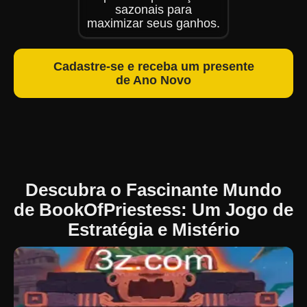
sazonais para
maximizar seus ganhos.
Cadastre-se e receba um presente
de Ano Novo
Descubra o Fascinante Mundo
de BookOfPriestess: Um Jogo de
Estratégia e Mistério