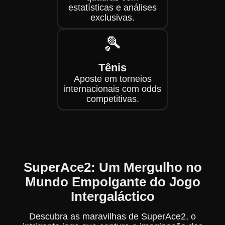
estatísticas e análises
exclusivas.
🎾
Tênis
Aposte em torneios
internacionais com odds
competitivas.
SuperAce2: Um Mergulho no
Mundo Empolgante do Jogo
Intergaláctico
Descubra as maravilhas de SuperAce2, o