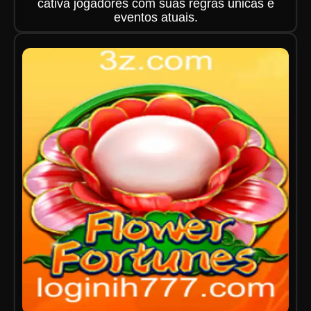
cativa jogadores com suas regras únicas e
eventos atuais.