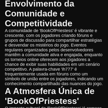
Envolvimento da
Comunidade e
Competitividade
A comunidade de 'BookOfPriestess' é vibrante e
crescente, com os jogadores criando fóruns e
grupos de discussão para compartilhar estratégias
e desvendar os mistérios do jogo. Eventos
regulares organizados pelos desenvolvedores
mantêm a comunidade ativa e engajada, enquanto
os torneios online oferecem aos jogadores a
chance de exibir suas habilidades em um cenário
competitivo. A palavra-chave 'ih777' é
frequentemente usada em fóruns como um
símbolo de união entre os jogadores, indicando um
conhecimento compartilhado das nuances do jogo.
A Atmosfera Única de
'BookOfPriestess'