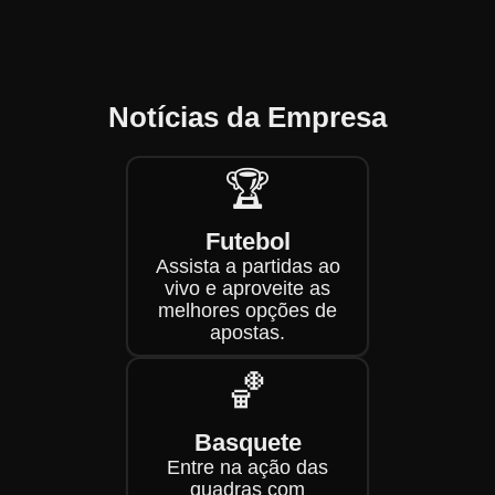
Notícias da Empresa
🏆
Futebol
Assista a partidas ao
vivo e aproveite as
melhores opções de
apostas.
🏀
Basquete
Entre na ação das
quadras com