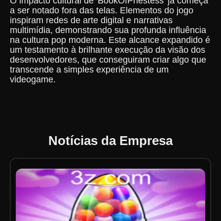
O impacto cultural de 'BookOfPriestess' já começa
a ser notado fora das telas. Elementos do jogo
inspiram redes de arte digital e narrativas
multimídia, demonstrando sua profunda influência
na cultura pop moderna. Este alcance expandido é
um testamento à brilhante execução da visão dos
desenvolvedores, que conseguiram criar algo que
transcende a simples experiência de um
videogame.
Notícias da Empresa