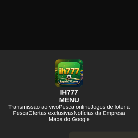
IH777
MENU
Transmissão ao vivo
Pesca online
Jogos de loteria
Pesca
Ofertas exclusivas
Notícias da Empresa
Mapa do Google