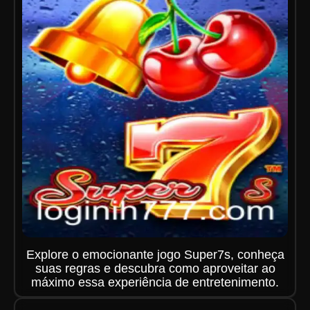
Explore o emocionante jogo Super7s, conheça
suas regras e descubra como aproveitar ao
máximo essa experiência de entretenimento.