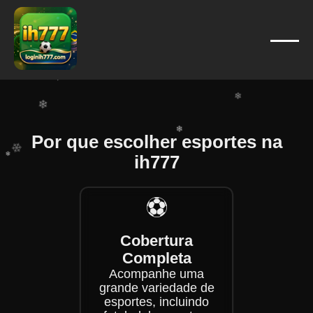
❄
❄
❄
❄
❄
Por que escolher esportes na
❄
ih777
❄
❄
❄
⚽
❄
❄
Cobertura
Completa
Acompanhe uma
grande variedade de
esportes, incluindo