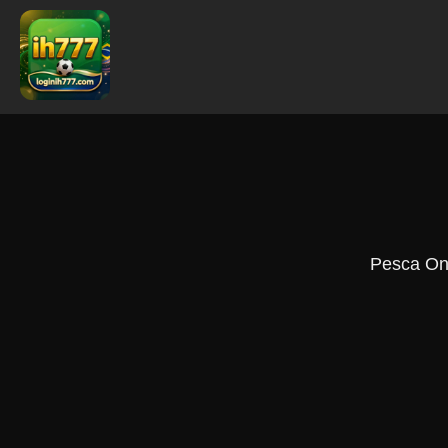
❄
❄
❄
Pesca Onl