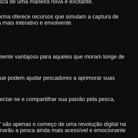
sca de uma maneira nova e excitante.
forma oferece recursos que simulam a captura de
mais interativo e envolvente.
rmente vantajoso para aqueles que moram longe de
 que podem ajudar pescadores a aprimorar suas
tar-se e compartilhar sua paixão pela pesca,
77 são apenas o começo de uma revolução digital na
narão a pesca ainda mais acessível e emocionante