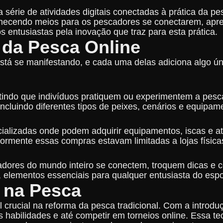
érie de atividades digitais conectadas à prática da pes
ornecendo meios para os pescadores se conectarem, apr
entusiastas pela inovação que traz para esta prática.
 da Pesca Online
está se manifestando, e cada uma delas adiciona algo ún
tindo que indivíduos pratiquem ou experimentem a pesca
ncluindo diferentes tipos de peixes, cenários e equipam
alizadas onde podem adquirir equipamentos, iscas e até
iormente essas compras estavam limitadas a lojas física
ores do mundo inteiro se conectem, troquem dicas e c
elementos essenciais para qualquer entusiasta do espo
 na Pesca
rucial na reforma da pesca tradicional. Com a introdu
 habilidades e até competir em torneios online. Essa te