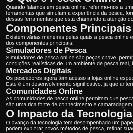
Quando falamos em pesca online, referimo-nos a uma s
ferramentas que simulam a experiência da pesca, f
dessas ferramentas que está chamando a atenção dos 
Componentes Principais
Existem várias maneiras pelas quais a pesca online 
dos componentes principais:
Simuladores de Pesca
Simuladores de pesca online são peças chave, permi
condições realísticas de um ambiente de pesca real, i
Mercados Digitais
Os pescadores agora têm acesso a lojas online especi
Este é um desenvolvimento significativo, já que anter
Comunidades Online
As comunidades de pesca online permitem que pescad
são uma rica fonte de conhecimento e camaradagem, 
O Impacto da Tecnologia
O avanço da tecnologia tem desempenhado um papel c
podem explorar novos métodos de pesca, refinar suas