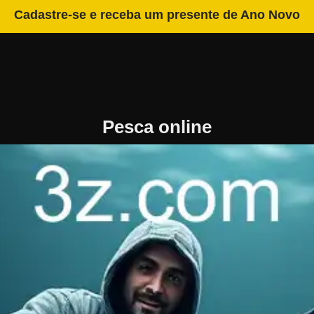
Cadastre-se e receba um presente de Ano Novo
Pesca online