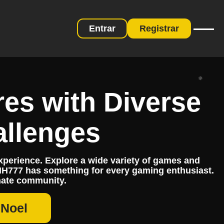
Entrar
Registrar
❄
es with Diverse
allenges
❄
xperience. Explore a wide variety of games and
, IH777 has something for every gaming enthusiast.
nate community.
 Noel