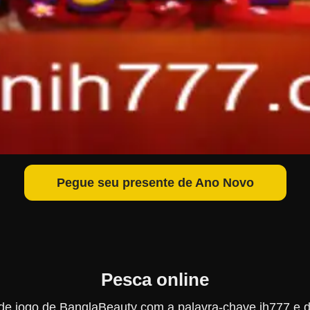
Pegue seu presente de Ano Novo
Pesca online
de jogo de BanglaBeauty com a palavra-chave ih777 e d