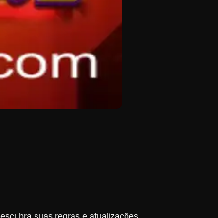
escubra suas regras e atualizações.