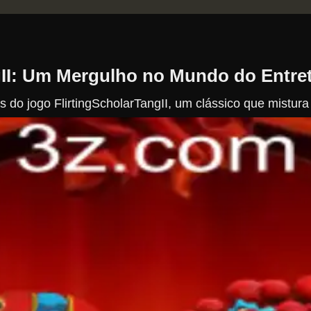
gII: Um Mergulho no Mundo do Entret
do jogo FlirtingScholarTangII, um clássico que mistura 