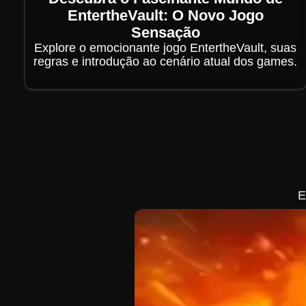
EntertheVault: O Novo Jogo
Sensação
Explore o emocionante jogo EntertheVault, suas
regras e introdução ao cenário atual dos games.
E