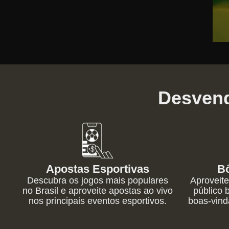
Desvend
Apostas Esportivas
B
Descubra os jogos mais populares
Aproveite
no Brasil e aproveite apostas ao vivo
público 
nos principais eventos esportivos.
boas-vind