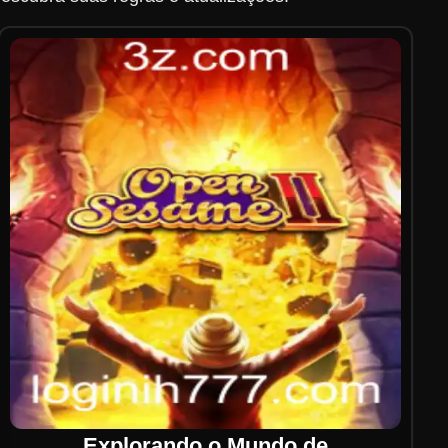
Explorando o Mundo de