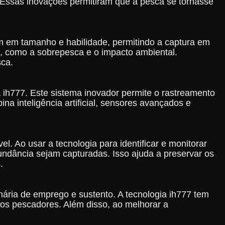
. Essas inovações permitiram que a pesca se tornasse
m em tamanho e habilidade, permitindo a captura em
s, como a sobrepesca e o impacto ambiental.
sca.
ih777. Este sistema inovador permite o rastreamento
a inteligência artificial, sensores avançados e
l. Ao usar a tecnologia para identificar e monitorar
ndância sejam capturadas. Isso ajuda a preservar os
.
ária de emprego e sustento. A tecnologia ih777 tem
 os pescadores. Além disso, ao melhorar a