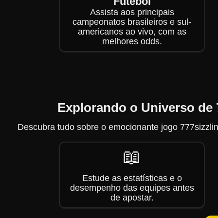
Futebol
Assista aos principais
campeonatos brasileiros e sul-
americanos ao vivo, com as
melhores odds.
Explorando o Universo de 
Descubra tudo sobre o emocionante jogo 777sizzlin
📖
Estude as estatísticas e o
desempenho das equipes antes
de apostar.