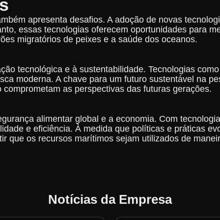
s
 também apresenta desafios. A adoção de novas tecnolo
o, essas tecnologias oferecem oportunidades para melh
ões migratórios de peixes e a saúde dos oceanos.
vação tecnológica e à sustentabilidade. Tecnologias co
ca moderna. A chave para um futuro sustentável na pesc
o comprometam as perspectivas das futuras gerações.
segurança alimentar global e a economia. Com tecnologia
lidade e eficiência. À medida que políticas e práticas 
tir que os recursos marítimos sejam utilizados de maneira
Notícias da Empresa