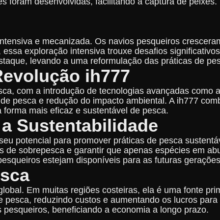
es foram desenvolvidas, facilitando a captura de peixes
 intensiva e mecanizada. Os navios pesqueiros crescera
ssa exploração intensiva trouxe desafios significativo
taque, levando a uma reformulação das práticas de pe
Revolução ih777
sca, com a introdução de tecnologias avançadas como a 
de pesca e redução do impacto ambiental. A ih777 combin
forma mais eficaz e sustentável de pesca.
 a Sustentabilidade
seu potencial para promover práticas de pesca sustentáve
s de sobrepesca e garantir que apenas espécies em abu
pesqueiros estejam disponíveis para as futuras gerações
esca
bal. Em muitas regiões costeiras, ela é uma fonte prim
de pesca, reduzindo custos e aumentando os lucros para
s pesqueiros, beneficiando a economia a longo prazo.