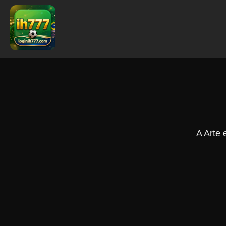
❄
A Arte