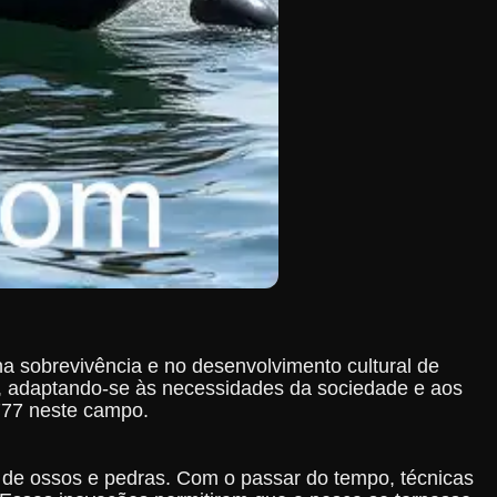
 sobrevivência e no desenvolvimento cultural de
e, adaptando-se às necessidades da sociedade e aos
h777 neste campo.
s de ossos e pedras. Com o passar do tempo, técnicas