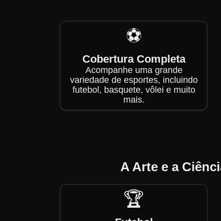
⚽
Cobertura Completa
Acompanhe uma grande
variedade de esportes, incluindo
futebol, basquete, vôlei e muito
mais.
A Arte e a Ciên
🏆