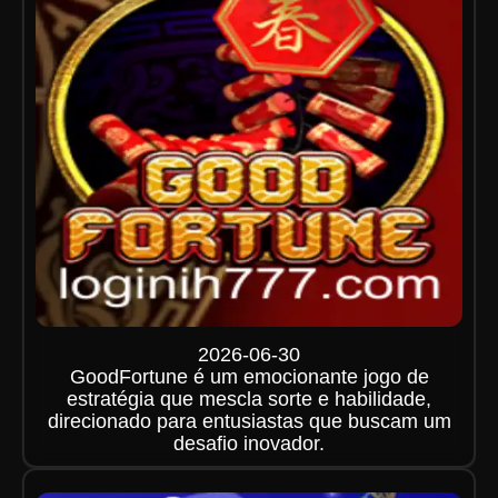
2026-06-30
GoodFortune é um emocionante jogo de
estratégia que mescla sorte e habilidade,
direcionado para entusiastas que buscam um
desafio inovador.