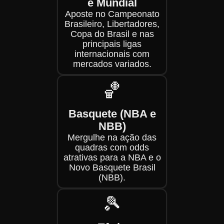
e Mundial
Aposte no Campeonato
Brasileiro, Libertadores,
Copa do Brasil e nas
principais ligas
internacionais com
mercados variados.
🏀
Basquete (NBA e
NBB)
Mergulhe na ação das
quadras com odds
atrativas para a NBA e o
Novo Basquete Brasil
(NBB).
🎾