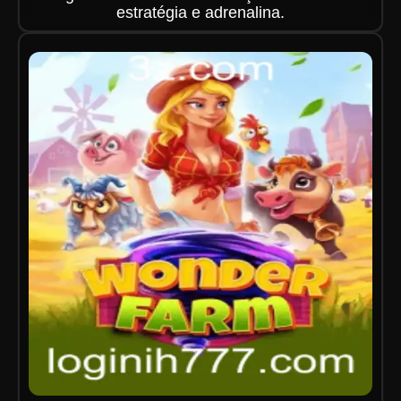
estratégia e adrenalina.