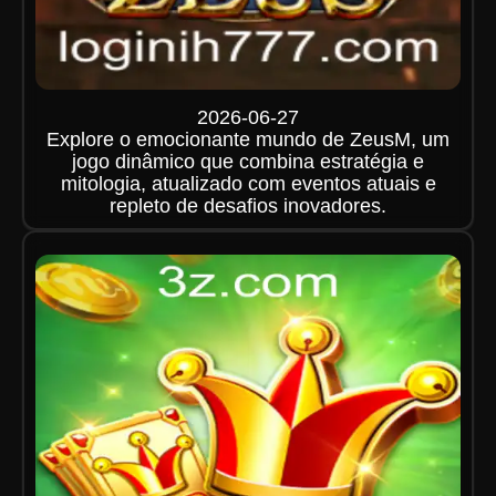
2026-06-27
Explore o emocionante mundo de ZeusM, um
jogo dinâmico que combina estratégia e
mitologia, atualizado com eventos atuais e
repleto de desafios inovadores.