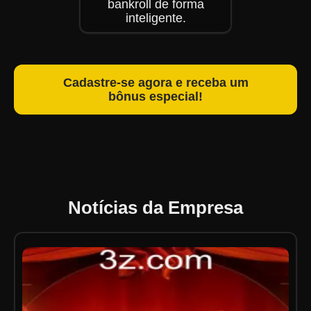
bankroll de forma
inteligente.
Cadastre-se agora e receba um
bônus especial!
Notícias da Empresa