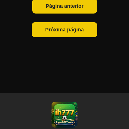
Página anterior
Próxima página