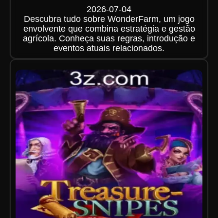
2026-07-04
Descubra tudo sobre WonderFarm, um jogo
envolvente que combina estratégia e gestão
agrícola. Conheça suas regras, introdução e
eventos atuais relacionados.