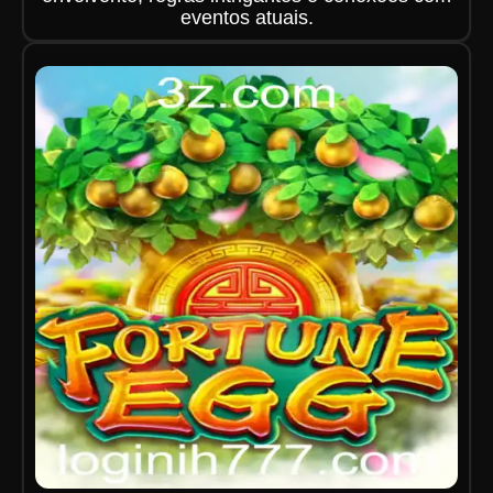
eventos atuais.