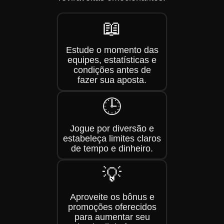
📖
Estude o momento das
equipes, estatísticas e
condições antes de
fazer sua aposta.
🕒
Jogue por diversão e
estabeleça limites claros
de tempo e dinheiro.
💡
Aproveite os bônus e
promoções oferecidos
para aumentar seu