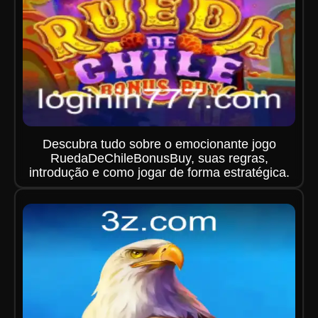
Descubra tudo sobre o emocionante jogo
RuedaDeChileBonusBuy, suas regras,
introdução e como jogar de forma estratégica.