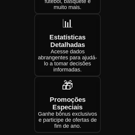
futebol, basquete e
muito mais.
📊
Estatísticas
Detalhadas
Acesse dados
abrangentes para ajudá-
lo a tomar decisões
informadas.
🎁
Promoções
Especiais
Ganhe bônus exclusivos
e participe de ofertas de
fim de ano.