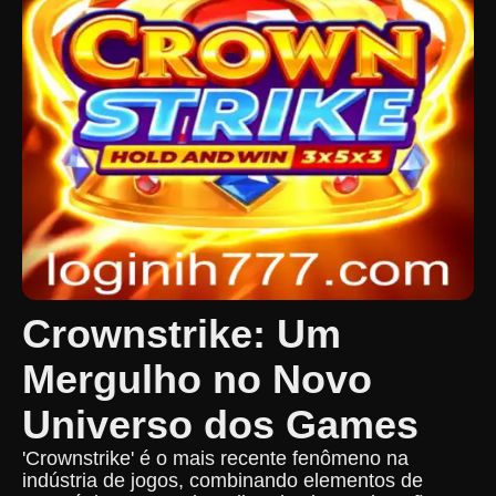
Crownstrike: Um
Mergulho no Novo
Universo dos Games
'Crownstrike' é o mais recente fenômeno na
indústria de jogos, combinando elementos de