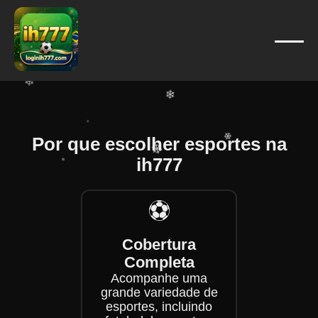
❄
❄
❄
❄
❄
Por que escolher esportes na
❄
❄
ih777
❄
❄
⚽
❄
❄
Cobertura
Completa
Acompanhe uma
grande variedade de
esportes, incluindo