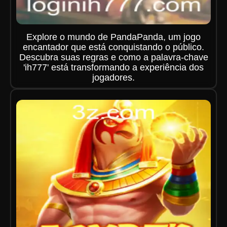
Explore o mundo de PandaPanda, um jogo
encantador que está conquistando o público.
Descubra suas regras e como a palavra-chave
'ih777' está transformando a experiência dos
jogadores.