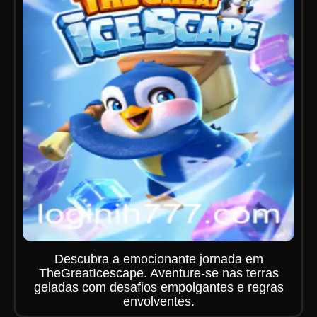
Descubra a emocionante jornada em
TheGreatIcescape. Aventure-se nas terras
geladas com desafios empolgantes e regras
envolventes.