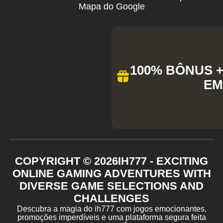
Mapa do Google
100% BÔNUS + 
EM
COPYRIGHT ©
2026
IH777 - EXCITING
ONLINE GAMING ADVENTURES WITH
DIVERSE GAME SELECTIONS AND
CHALLENGES
Descubra a magia do ih777 com jogos emocionantes,
promoções imperdíveis e uma plataforma segura feita