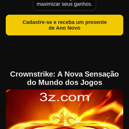
maximizar seus ganhos.
Cadastre-se e receba um presente
de Ano Novo
Crownstrike: A Nova Sensação
do Mundo dos Jogos