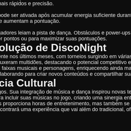
ais rápidos e precisão.
e ser ativada após acumular energia suficiente durant
ue aumentam a pontuação.
ogadores leiam a pista de dança. Obstáculos e power-ups
er pontos ou para maximizar suas pontuações.
olução de DiscoNight
nte nos últimos meses, com torneios surgindo em vária
uxeram multidões, destacando o potencial competitivo e 
s faixas musicais e personagens, enriquecendo ainda m
laborando para criar novos conteúdos e compartilhar sua
cia Cultural
s. Sua integração de música e dança inspirou novas te
ncluir suas músicas no jogo, criando uma sinergia entre
proporciona horas de entretenimento, mas também se af
ontrará uma experiência que vai além do tradicional, 