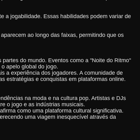
e a jogabilidade. Essas habilidades podem variar de
 aparecem ao longo das faixas, permitindo que os
s partes do mundo. Eventos como a "Noite do Ritmo"
o apelo global do jogo.
ais a experiência dos jogadores. A comunidade de
s estratégias e conquistas em plataformas online.
ndências na moda e na cultura pop. Artistas e DJs
 o jogo e as indústrias musicais.
irma como uma plataforma cultural significativa.
oferecendo uma viagem inesquecível através da