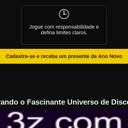
🕒
Jogue com responsabilidade e
defina limites claros.
Cadastre-se e receba um presente de Ano Novo
rando o Fascinante Universo de Disc