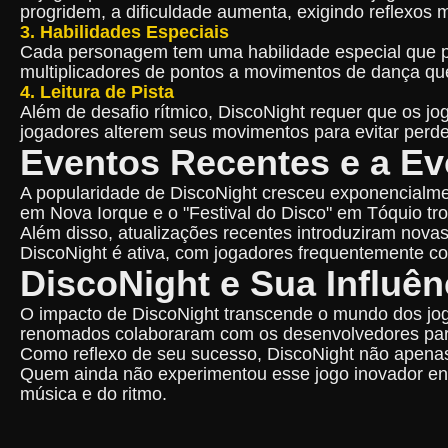
progridem, a dificuldade aumenta, exigindo reflexos m
3. Habilidades Especiais
Cada personagem tem uma habilidade especial que pod
multiplicadores de pontos a movimentos de dança q
4. Leitura de Pista
Além de desafio rítmico, DiscoNight requer que os j
jogadores alterem seus movimentos para evitar perd
Eventos Recentes e a Ev
A popularidade de DiscoNight cresceu exponencialme
em Nova Iorque e o "Festival do Disco" em Tóquio tro
Além disso, atualizações recentes introduziram nova
DiscoNight é ativa, com jogadores frequentemente co
DiscoNight e Sua Influên
O impacto de DiscoNight transcende o mundo dos jogo
renomados colaboraram com os desenvolvedores para i
Como reflexo de seu sucesso, DiscoNight não apenas 
Quem ainda não experimentou esse jogo inovador enc
música e do ritmo.