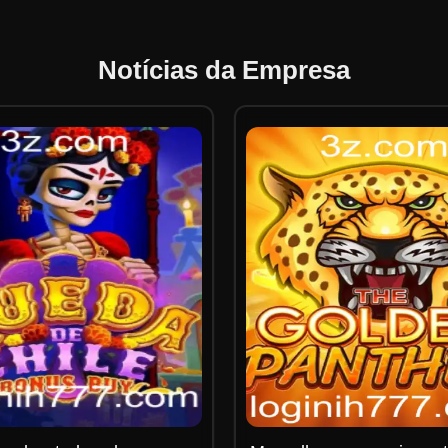
Notícias da Empresa