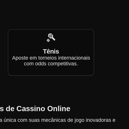
🎾
Tênis
Aposte em torneios internacionais
com odds competitivas.
 de Cassino Online
a única com suas mecânicas de jogo inovadoras e