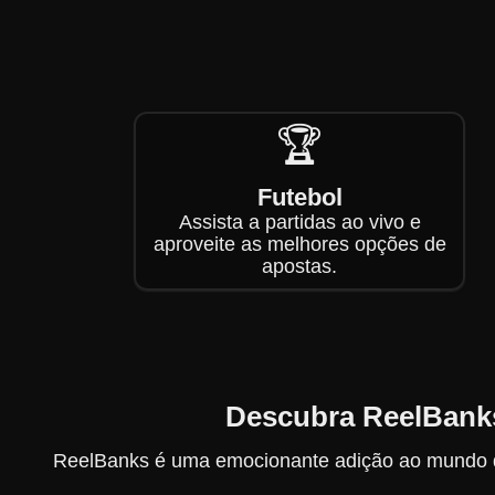
🏆
Futebol
Assista a partidas ao vivo e
aproveite as melhores opções de
apostas.
Descubra ReelBank
ReelBanks é uma emocionante adição ao mundo do