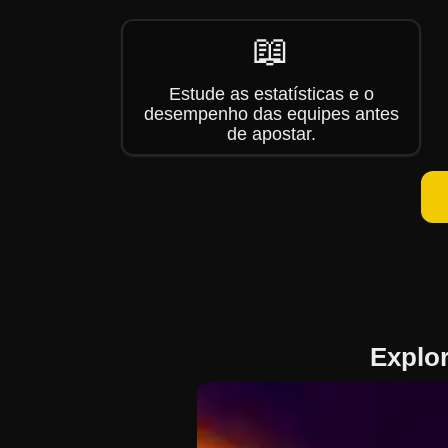
📖
Estude as estatísticas e o
desempenho das equipes antes
de apostar.
Explo