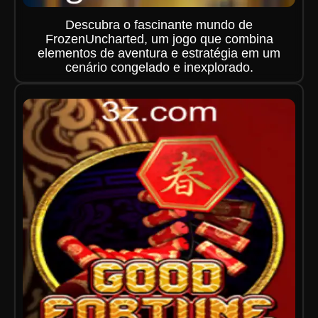
Descubra o fascinante mundo de
FrozenUncharted, um jogo que combina
elementos de aventura e estratégia em um
cenário congelado e inexplorado.