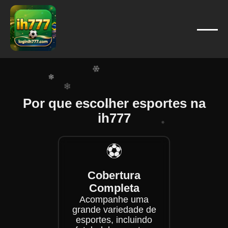
❄
❄
❄
❄
❄
❄
❄
❄
Por que escolher esportes na
❄
❄
ih777
❄
⚽
❄
❄
Cobertura
Completa
Acompanhe uma
grande variedade de
esportes, incluindo