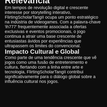
Relevância
Em tempos de revolução digital e crescente
interesse por storytelling interativo,
FlirtingScholarTangII ocupa um ponto estratégico
na indústria de videogames. Com a palavra-chave
'ih777' frequentemente associada a ofertas
exclusivas e eventos promocionais, o jogo
continua a atrair uma base crescente de
entusiastas ávidos por experiências que
ultrapassem os limites do convencional.
Impacto Cultural e Global
Como parte de uma tendência crescente que vê
jogos como uma fusão de entretenimento e
cultura, flertando com a linha entre arte e
tecnologia, FlirtingScholarTangII contribui
significativamente para o diálogo global sobre a
influência cultural nos jogos.