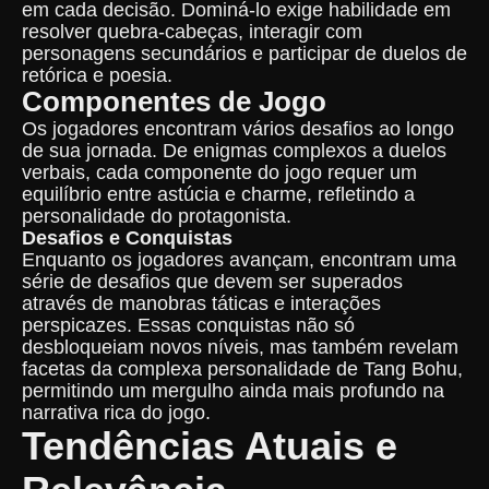
em cada decisão. Dominá-lo exige habilidade em
resolver quebra-cabeças, interagir com
personagens secundários e participar de duelos de
retórica e poesia.
Componentes de Jogo
Os jogadores encontram vários desafios ao longo
de sua jornada. De enigmas complexos a duelos
verbais, cada componente do jogo requer um
equilíbrio entre astúcia e charme, refletindo a
personalidade do protagonista.
Desafios e Conquistas
Enquanto os jogadores avançam, encontram uma
série de desafios que devem ser superados
através de manobras táticas e interações
perspicazes. Essas conquistas não só
desbloqueiam novos níveis, mas também revelam
facetas da complexa personalidade de Tang Bohu,
permitindo um mergulho ainda mais profundo na
narrativa rica do jogo.
Tendências Atuais e