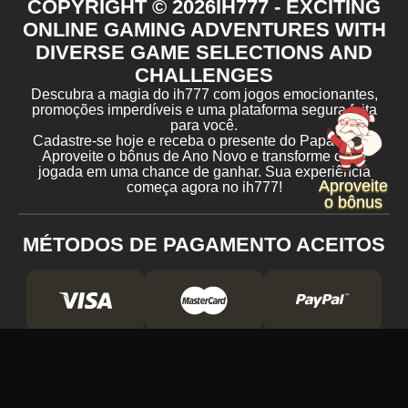
COPYRIGHT ©
2026
IH777 - EXCITING
ONLINE GAMING ADVENTURES WITH
DIVERSE GAME SELECTIONS AND
CHALLENGES
Descubra a magia do ih777 com jogos emocionantes,
promoções imperdíveis e uma plataforma segura feita
para você.
Cadastre-se hoje e receba o presente do Papai Noel!
Aproveite o bônus de Ano Novo e transforme cada
jogada em uma chance de ganhar. Sua experiência
Aproveite
começa agora no ih777!
o bônus
MÉTODOS DE PAGAMENTO ACEITOS