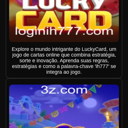
Explore o mundo intrigante do LuckyCard, um
jogo de cartas online que combina estratégia,
sorte e inovação. Aprenda suas regras,
estratégias e como a palavra-chave 'ih777' se
integra ao jogo.