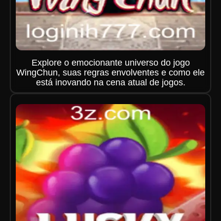
Explore o emocionante universo do jogo
WingChun, suas regras envolventes e como ele
está inovando na cena atual de jogos.