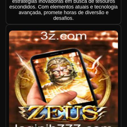
estratégias inovadoras em busca de tesouros
escondidos. Com elementos atuais e tecnologia
avançada, promete horas de diversão e
desafios.