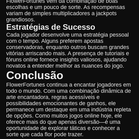
FlowerFortunes vem da combinação de boas
escolhas e um pouco de sorte. As recompensas
variam de simples multiplicadores a jackpots
grandiosos.
Estratégias de Sucesso
Cada jogador desenvolve uma estratégia pessoal
com o tempo. Alguns preferem apostas
conservadoras, enquanto outros buscam grandes
vitórias arriscando mais. A presença de tutoriais e
fóruns online fornece insights valiosos, ajudando
novatos a entender melhor as nuances do jogo.
Conclusão
FlowerFortunes continua a encantar jogadores em
todo o mundo. Com uma combinação dinâmica de
arte encantadora, regras acessíveis e
possibilidades emocionantes de ganhos, ele
permanece um destaque em uma indústria repleta
de opções. Como muitos jogos online hoje, ele
oferece mais do que apenas diversão—é uma
oportunidade de explorar táticas e conhecer a
sorte que cada flor pode trazer.