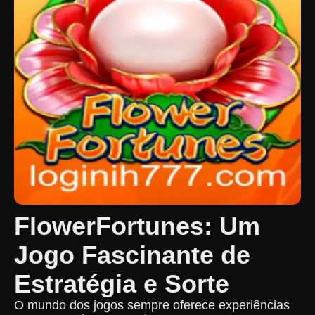
FlowerFortunes: Um
Jogo Fascinante de
Estratégia e Sorte
O mundo dos jogos sempre oferece experiências