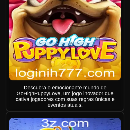
Descubra o emocionante mundo de
GoHighPuppyLove, um jogo inovador que
cativa jogadores com suas regras únicas e
eventos atuais.