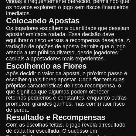
vindas é frequentemente oferecido, permitindo que
os novatos explorem o jogo sem riscos financeiros
imediatos.
Colocando Apostas
Os jogadores escolhem a quantidade que desejam
apostar em cada rodada. Essa decisão deve
equilibrar o risco versus a recompensa desejada. A
variação de opções de aposta permite que o jogo
atenda a um público diverso, desde jogadores
casuais a apostadores mais experientes.
Escolhendo as Flores
Após decidir o valor da aposta, o próximo passo é
escolher quais flores apostar. Cada flor tem suas
próprias características de risco-recompensa, o
que significa que algumas podem oferecer
retornos pequenos e constantes, enquanto outras
prometem grandes ganhos, mas com maior risco
de perda.
Resultado e Recompensas
Com as escolhas feitas, o jogo revela o resultado
de cada flor escolhida. O sucesso em