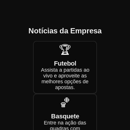
Notícias da Empresa
🏆
Futebol
Assista a partidas ao
vivo e aproveite as
melhores opções de
apostas.
🏀
Basquete
Entre na ação das
quadras com