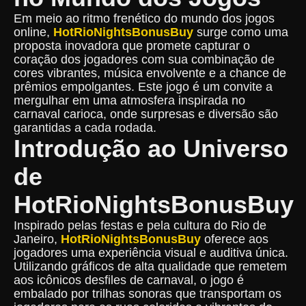
Em meio ao ritmo frenético do mundo dos jogos
online,
HotRioNightsBonusBuy
surge como uma
proposta inovadora que promete capturar o
coração dos jogadores com sua combinação de
cores vibrantes, música envolvente e a chance de
prêmios empolgantes. Este jogo é um convite a
mergulhar em uma atmosfera inspirada no
carnaval carioca, onde surpresas e diversão são
garantidas a cada rodada.
Introdução ao Universo
de
HotRioNightsBonusBuy
Inspirado pelas festas e pela cultura do Rio de
Janeiro,
HotRioNightsBonusBuy
oferece aos
jogadores uma experiência visual e auditiva única.
Utilizando gráficos de alta qualidade que remetem
aos icônicos desfiles de carnaval, o jogo é
embalado por trilhas sonoras que transportam os