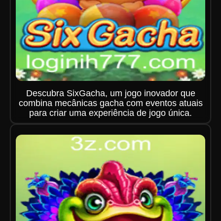
Descubra SixGacha, um jogo inovador que
combina mecânicas gacha com eventos atuais
para criar uma experiência de jogo única.