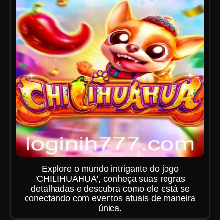
Explore o mundo intrigante do jogo
'CHILIHUAHUA', conheça suas regras
detalhadas e descubra como ele está se
conectando com eventos atuais de maneira
única.