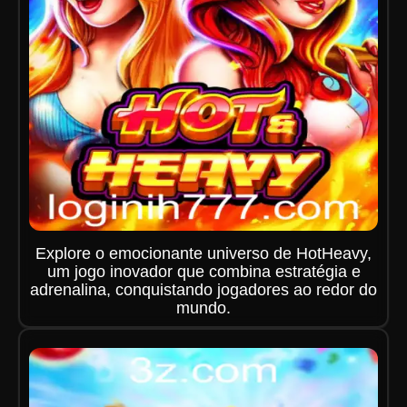
Explore o emocionante universo de HotHeavy,
um jogo inovador que combina estratégia e
adrenalina, conquistando jogadores ao redor do
mundo.