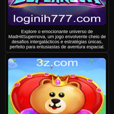
Explore o emocionante universo de
MadHitSupernova, um jogo envolvente cheio de
desafios intergalácticos e estratégias únicas,
perfeito para entusiastas de aventura espacial.