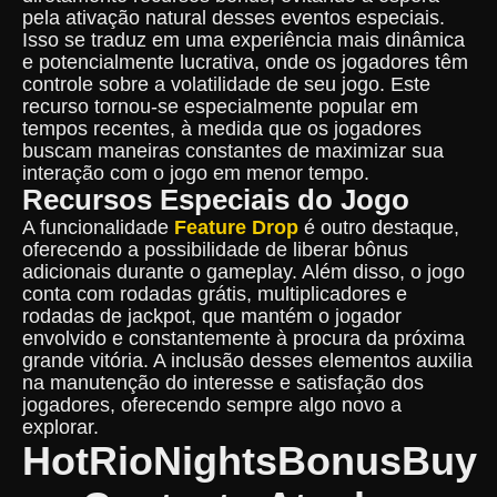
pela ativação natural desses eventos especiais.
Isso se traduz em uma experiência mais dinâmica
e potencialmente lucrativa, onde os jogadores têm
controle sobre a volatilidade de seu jogo. Este
recurso tornou-se especialmente popular em
tempos recentes, à medida que os jogadores
buscam maneiras constantes de maximizar sua
interação com o jogo em menor tempo.
Recursos Especiais do Jogo
A funcionalidade
Feature Drop
é outro destaque,
oferecendo a possibilidade de liberar bônus
adicionais durante o gameplay. Além disso, o jogo
conta com rodadas grátis, multiplicadores e
rodadas de jackpot, que mantém o jogador
envolvido e constantemente à procura da próxima
grande vitória. A inclusão desses elementos auxilia
na manutenção do interesse e satisfação dos
jogadores, oferecendo sempre algo novo a
explorar.
HotRioNightsBonusBuy