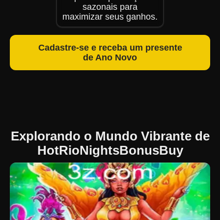
sazonais para
maximizar seus ganhos.
Cadastre-se e receba um presente
de Ano Novo
Explorando o Mundo Vibrante de
HotRioNightsBonusBuy