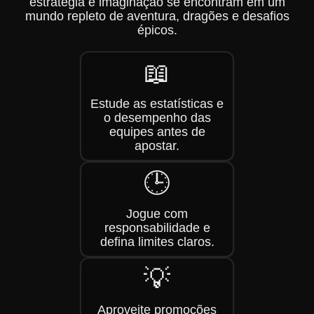
estratégia e imaginação se encontram em um
mundo repleto de aventura, dragões e desafios
épicos.
📖
Estude as estatísticas e
o desempenho das
equipes antes de
apostar.
🕒
Jogue com
responsabilidade e
defina limites claros.
💡
Aproveite promoções