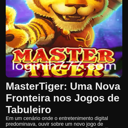
MasterTiger: Uma Nova
Fronteira nos Jogos de
Tabuleiro
Em um cenário onde o entretenimento digital
predominava, ouvir sobre um novo jogo de