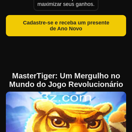
maximizar seus ganhos.
Cadastre-se e receba um presente
de Ano Novo
MasterTiger: Um Mergulho no
Mundo do Jogo Revolucionário