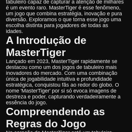
tabuleiro capaz de capturar a atenção de milhares
é um evento raro. MasterTiger é esse fenômeno,
um jogo que combina estratégia, inovação e pura
diversão. Exploramos o que torna esse jogo uma
escolha distinta para jogadores de todas as
idades.
A Introdução de
MasterTiger
Lançado em 2023, MasterTiger rapidamente se
destacou como um dos jogos de tabuleiro mais
inovadores do mercado. Com uma combinação
única de jogabilidade intuitiva e profundidade
estratégica, conquistou fãs ao redor do globo. O
nome 'MasterTiger' por si só evoca imagens de
destreza e poder, capturando verdadeiramente a
essência do jogo.
Compreendendo as
Regras do Jogo