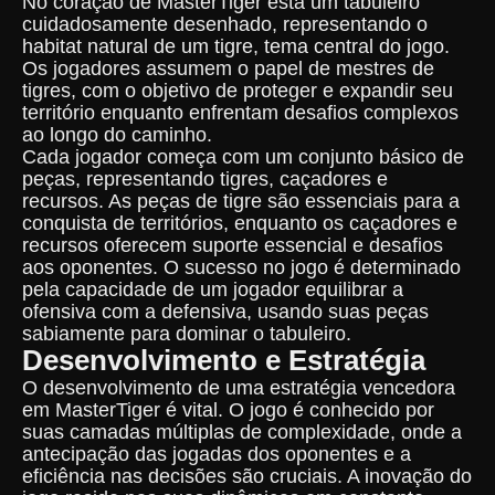
No coração de MasterTiger está um tabuleiro
cuidadosamente desenhado, representando o
habitat natural de um tigre, tema central do jogo.
Os jogadores assumem o papel de mestres de
tigres, com o objetivo de proteger e expandir seu
território enquanto enfrentam desafios complexos
ao longo do caminho.
Cada jogador começa com um conjunto básico de
peças, representando tigres, caçadores e
recursos. As peças de tigre são essenciais para a
conquista de territórios, enquanto os caçadores e
recursos oferecem suporte essencial e desafios
aos oponentes. O sucesso no jogo é determinado
pela capacidade de um jogador equilibrar a
ofensiva com a defensiva, usando suas peças
sabiamente para dominar o tabuleiro.
Desenvolvimento e Estratégia
O desenvolvimento de uma estratégia vencedora
em MasterTiger é vital. O jogo é conhecido por
suas camadas múltiplas de complexidade, onde a
antecipação das jogadas dos oponentes e a
eficiência nas decisões são cruciais. A inovação do