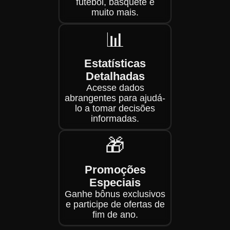
futebol, basquete e
muito mais.
📊
Estatísticas
Detalhadas
Acesse dados
abrangentes para ajudá-
lo a tomar decisões
informadas.
🎁
Promoções
Especiais
Ganhe bônus exclusivos
e participe de ofertas de
fim de ano.