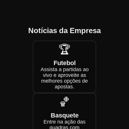
Notícias da Empresa
🏆
Futebol
Assista a partidas ao
vivo e aproveite as
melhores opções de
apostas.
🏀
Basquete
Entre na ação das
quadras com