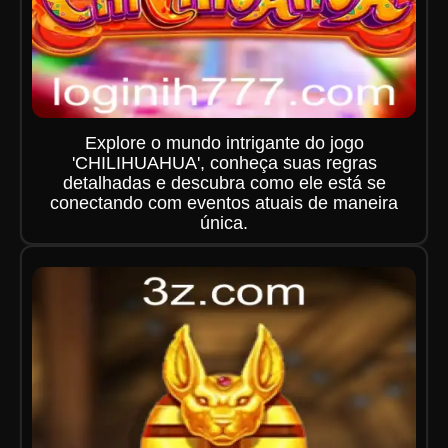
Explore o mundo intrigante do jogo
'CHILIHUAHUA', conheça suas regras
detalhadas e descubra como ele está se
conectando com eventos atuais de maneira
única.