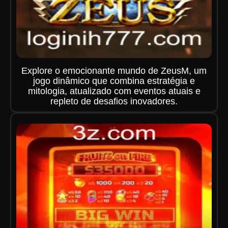
Explore o emocionante mundo de ZeusM, um
jogo dinâmico que combina estratégia e
mitologia, atualizado com eventos atuais e
repleto de desafios inovadores.