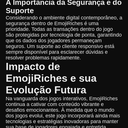
A Importância da Segurança e do
Suporte
Considerando o ambiente digital contemporâneo, a
segurança dentro de EmojiRiches é uma
prioridade. Todas as transações dentro do jogo
são protegidas por tecnologia de ponta, garantindo
que os dados dos jogadores permaneçam
seguros. Um suporte ao cliente responsivo está
sempre disponível para esclarecer dúvidas e
resolver problemas rapidamente.
Impacto de
EmojiRiches e sua
Evolução Futura
Na vanguarda dos jogos interativos, EmojiRiches
continua a cativar com conteúdo vibrante e
desafios emocionantes. À medida que o mundo
dos jogos evolui, este jogo incorporará ainda mais
tecnologias e estratégias inovadoras para manter
sua base de jogadores engajada e entretida.