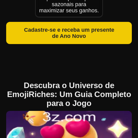
sazonais para
maximizar seus ganhos.
Cadastre-se e receba um presente
de Ano Novo
Descubra o Universo de
EmojiRiches: Um Guia Completo
para o Jogo