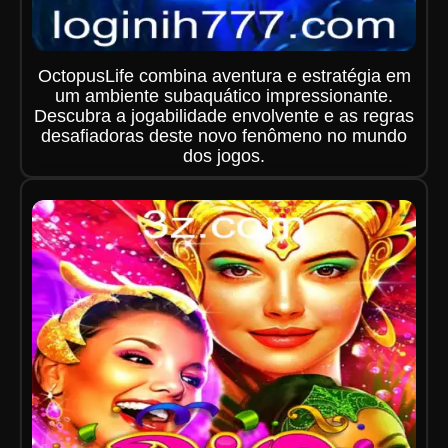
OctopusLife combina aventura e estratégia em
um ambiente subaquático impressionante.
Descubra a jogabilidade envolvente e as regras
desafiadoras deste novo fenômeno no mundo
dos jogos.