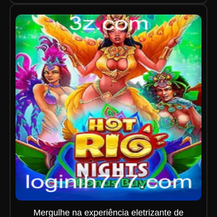
Mergulhe na experiência eletrizante de