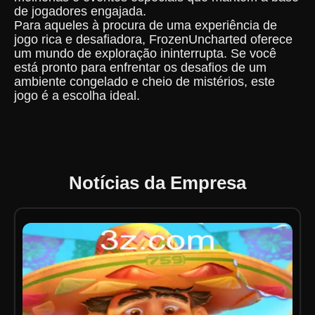
de jogadores engajada.
Para aqueles à procura de uma experiência de
jogo rica e desafiadora, FrozenUncharted oferece
um mundo de exploração ininterrupta. Se você
está pronto para enfrentar os desafios de um
ambiente congelado e cheio de mistérios, este
jogo é a escolha ideal.
Notícias da Empresa