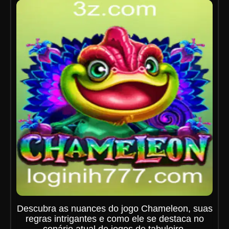
Descubra as nuances do jogo Chameleon, suas
regras intrigantes e como ele se destaca no