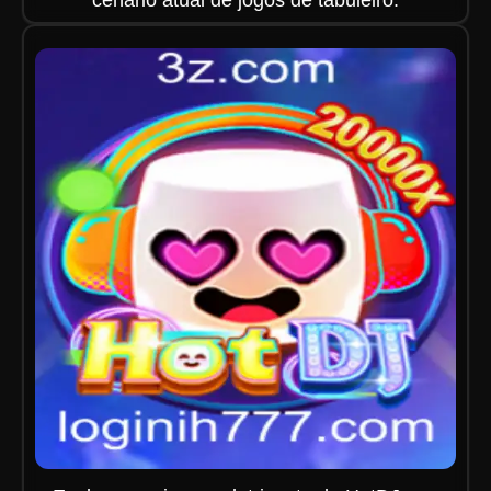
cenário atual de jogos de tabuleiro.