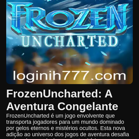
FrozenUncharted: A
Aventura Congelante
FrozenUncharted é um jogo envolvente que
transporta jogadores para um mundo dominado
por gelos eternos e mistérios ocultos. Esta nova
adição ao universo dos jogos de aventura desafia