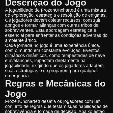
Descrição do Jogo
A jogabilidade de FrozenUncharted é uma mistura
de exploração, estratégia e resolução de enigmas.
Os jogadores devem coletar recursos, construir
abrigos e formar alianças com outras tribos de
sobreviventes. Esta abordagem estratégica é
essencial para enfrentar as condições adversas do
ambiente ártico.
Cada jornada no jogo é uma experiência única,
com o mundo em constante evolução. Eventos
climáticos dinâmicos, como tempestades de neve
e avalanches, impactam diretamente na
jogabilidade, exigindo que os jogadores adaptem
suas estratégias e se preparem para qualquer
emergência.
Regras e Mecânicas do
Jogo
FrozenUncharted desafia os jogadores com um
conjunto de regras que testam suas habilidades de
sobrevivência e tomada de decisão. Abaixo estão