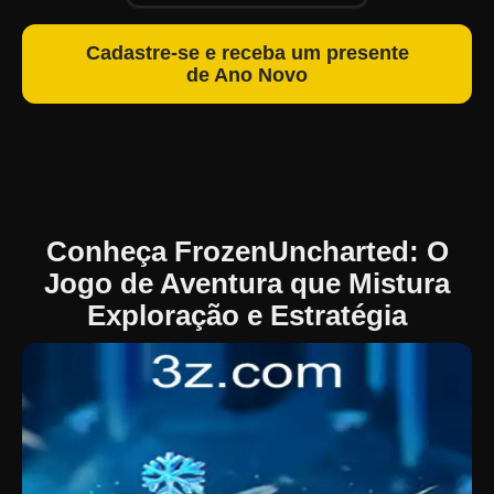
Cadastre-se e receba um presente
de Ano Novo
Conheça FrozenUncharted: O
Jogo de Aventura que Mistura
Exploração e Estratégia