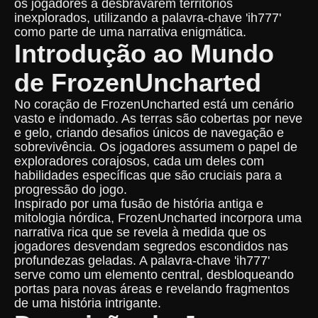
os jogadores a desbravarem territórios
inexplorados, utilizando a palavra-chave 'ih777'
como parte de uma narrativa enigmática.
Introdução ao Mundo
de FrozenUncharted
No coração de FrozenUncharted está um cenário
vasto e indomado. As terras são cobertas por neve
e gelo, criando desafios únicos de navegação e
sobrevivência. Os jogadores assumem o papel de
exploradores corajosos, cada um deles com
habilidades específicas que são cruciais para a
progressão do jogo.
Inspirado por uma fusão de história antiga e
mitologia nórdica, FrozenUncharted incorpora uma
narrativa rica que se revela à medida que os
jogadores desvendam segredos escondidos nas
profundezas geladas. A palavra-chave 'ih777'
serve como um elemento central, desbloqueando
portas para novas áreas e revelando fragmentos
de uma história intrigante.