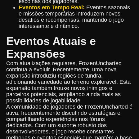
escolhas dos jogadores.
Eventos em Tempo Real:
Eventos sazonais
e missões temporárias introduzem novos
desafios e recompensas, mantendo o jogo
interessante e dinâmico.
Eventos Atuais e
Expansões
Com atualizações regulares, FrozenUncharted
continua a evoluir. Recentemente, uma nova
expansão introduziu regiões de tundra,
adicionando variedade ao terreno explorável. Esta
expansão também trouxe novos inimigos e
parceiros potenciais, ampliando ainda mais as
possibilidades de jogabilidade.
A comunidade de jogadores de FrozenUncharted é
ativa, frequentemente discutindo estratégias e
compartilhando experiências nos fóruns
dedicados. Com um suporte robusto dos
desenvolvedores, o jogo recebe constantes
melhorias e eventos especiais que mantêm a base