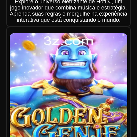
Explore o universo eletrizante de HotDJ, um
jogo inovador que combina música e estratégia.
Aprenda suas regras e mergulhe na experiência
interativa que está conquistando o mundo.