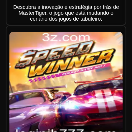
Descubra a inovação e estratégia por trás de
MasterTiger, o jogo que está mudando o
cenário dos jogos de tabuleiro.