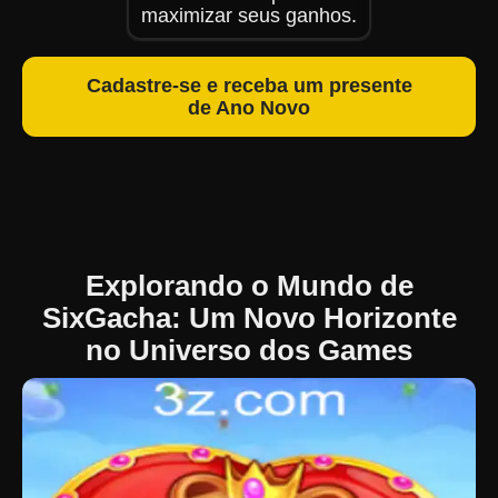
maximizar seus ganhos.
Cadastre-se e receba um presente
de Ano Novo
Explorando o Mundo de
SixGacha: Um Novo Horizonte
no Universo dos Games