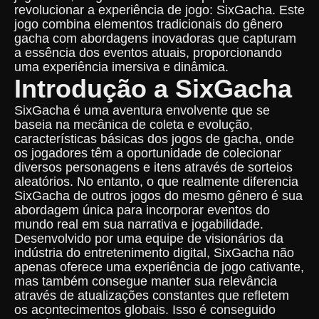
revolucionar a experiência de jogo: SixGacha. Este
jogo combina elementos tradicionais do gênero
gacha com abordagens inovadoras que capturam
a essência dos eventos atuais, proporcionando
uma experiência imersiva e dinâmica.
Introdução a SixGacha
SixGacha é uma aventura envolvente que se
baseia na mecânica de coleta e evolução,
características básicas dos jogos de gacha, onde
os jogadores têm a oportunidade de colecionar
diversos personagens e itens através de sorteios
aleatórios. No entanto, o que realmente diferencia
SixGacha de outros jogos do mesmo gênero é sua
abordagem única para incorporar eventos do
mundo real em sua narrativa e jogabilidade.
Desenvolvido por uma equipe de visionários da
indústria do entretenimento digital, SixGacha não
apenas oferece uma experiência de jogo cativante,
mas também consegue manter sua relevância
através de atualizações constantes que refletem
os acontecimentos globais. Isso é conseguido