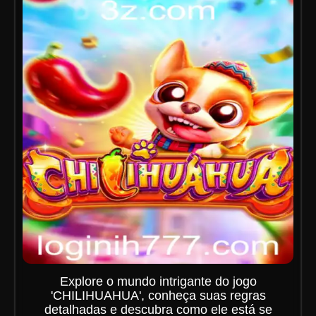
Explore o mundo intrigante do jogo
'CHILIHUAHUA', conheça suas regras
detalhadas e descubra como ele está se