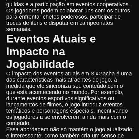
guildas e a participação em eventos cooperativos.
Os jogadores podem colaborar uns com os outros
para enfrentar chefes poderosos, participar de
trocas de itens e disputar em campeonatos
semanais.
Eventos Atuais e
Impacto na
Jogabilidade
O impacto dos eventos atuais em SixGacha é uma
das características mais atraentes do jogo, à
medida que ele sincroniza seu conteúdo com o
que está acontecendo no mundo. Por exemplo,
durante eventos esportivos significativos ou
lançamentos de filmes, o jogo introduz eventos
temáticos e personagens especiais, incentivando
os jogadores a se envolverem ainda mais com o
conteúdo.
Essa abordagem não só mantém o jogo atualizado
e interessante, como também cria um senso de