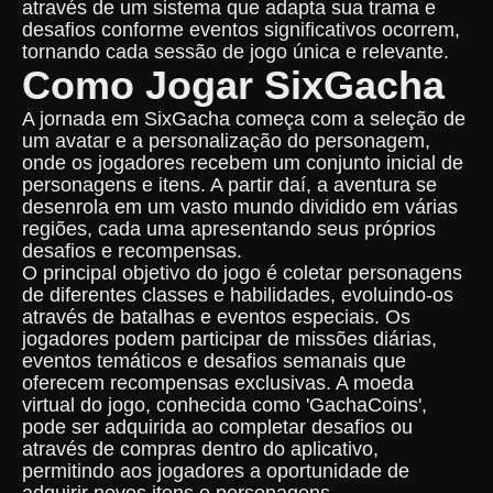
através de um sistema que adapta sua trama e
desafios conforme eventos significativos ocorrem,
tornando cada sessão de jogo única e relevante.
Como Jogar SixGacha
A jornada em SixGacha começa com a seleção de
um avatar e a personalização do personagem,
onde os jogadores recebem um conjunto inicial de
personagens e itens. A partir daí, a aventura se
desenrola em um vasto mundo dividido em várias
regiões, cada uma apresentando seus próprios
desafios e recompensas.
O principal objetivo do jogo é coletar personagens
de diferentes classes e habilidades, evoluindo-os
através de batalhas e eventos especiais. Os
jogadores podem participar de missões diárias,
eventos temáticos e desafios semanais que
oferecem recompensas exclusivas. A moeda
virtual do jogo, conhecida como 'GachaCoins',
pode ser adquirida ao completar desafios ou
através de compras dentro do aplicativo,
permitindo aos jogadores a oportunidade de