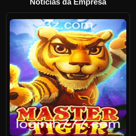
Notícias da Empresa