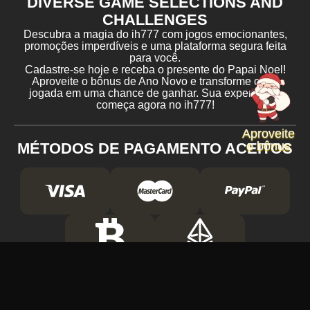
DIVERSE GAME SELECTIONS AND
CHALLENGES
Descubra a magia do ih777 com jogos emocionantes,
promoções imperdíveis e uma plataforma segura feita
para você.
Cadastre-se hoje e receba o presente do Papai Noel!
Aproveite o bônus de Ano Novo e transforme cada
jogada em uma chance de ganhar. Sua experiência
começa agora no ih777!
Aproveite
o bônus
MÉTODOS DE PAGAMENTO ACEITOS