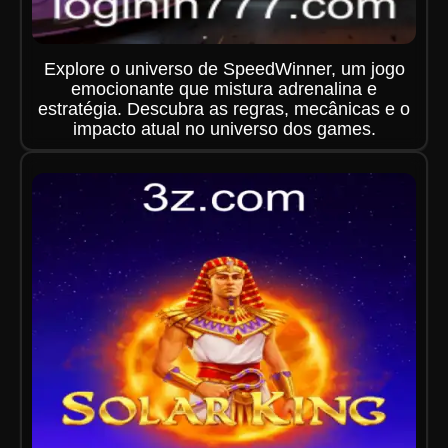
Explore o universo de SpeedWinner, um jogo
emocionante que mistura adrenalina e
estratégia. Descubra as regras, mecânicas e o
impacto atual no universo dos games.