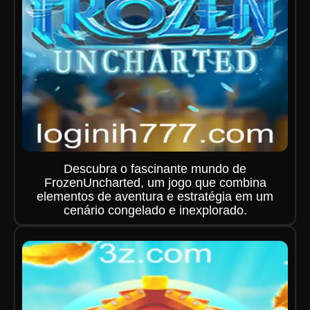
Descubra o fascinante mundo de
FrozenUncharted, um jogo que combina
elementos de aventura e estratégia em um
cenário congelado e inexplorado.