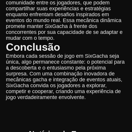
comunidade entre os jogadores, que podem
compartilhar suas experiências e estratégias
enquanto enfrentam desafios inspirados em
eventos do mundo real. Essa mecânica dinâmica
promete manter SixGacha à frente dos
concorrentes por sua capacidade de se adaptar e
mudar com o tempo.
Conclusão
Embora cada sessão de jogo em SixGacha seja
única, algo permanece constante: o potencial para
a descoberta e o entusiasmo pela próxima
surpresa. Com uma combinação inovadora de
mecânicas gacha e integração de eventos atuais,
SixGacha convida os jogadores a explorar,
competir e cooperar, criando uma experiência de
jogo verdadeiramente envolvente.