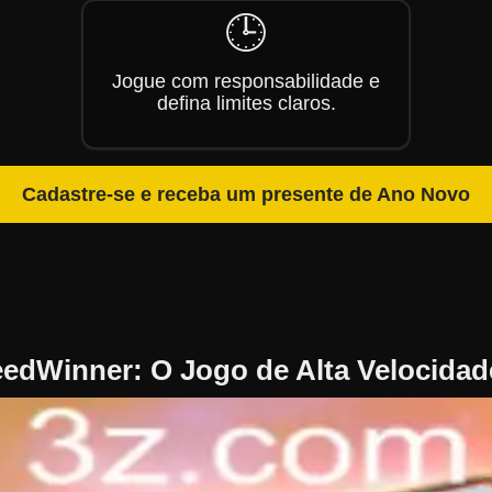
🕒
Jogue com responsabilidade e
defina limites claros.
Cadastre-se e receba um presente de Ano Novo
Winner: O Jogo de Alta Velocidade