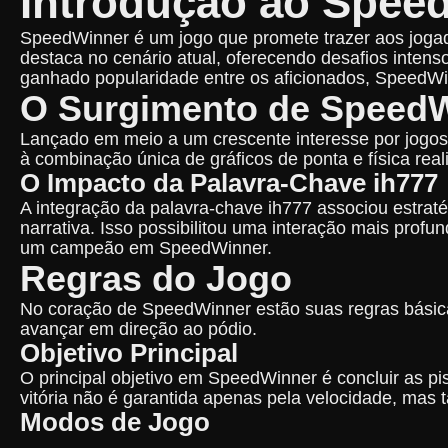
Introdução ao Spee
SpeedWinner é um jogo que promete trazer aos jogad
destaca no cenário atual, oferecendo desafios intens
ganhado popularidade entre os aficionados, SpeedW
O Surgimento de Speed
Lançado em meio a um crescente interesse por jogos
à combinação única de gráficos de ponta e física rea
O Impacto da Palavra-Chave ih777
A integração da palavra-chave ih777 associou estrat
narrativa. Isso possibilitou uma interação mais prof
um campeão em SpeedWinner.
Regras do Jogo
No coração de SpeedWinner estão suas regras básica
avançar em direção ao pódio.
Objetivo Principal
O principal objetivo em SpeedWinner é concluir as pis
vitória não é garantida apenas pela velocidade, mas
Modos de Jogo