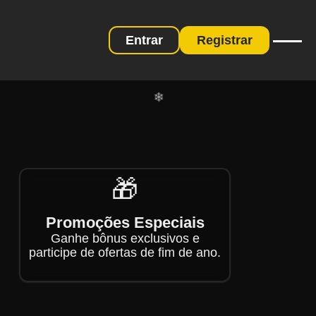
Entrar
Registrar
❄
❄
❄
🎁
Promoções Especiais
Ganhe bônus exclusivos e
participe de ofertas de fim de ano.