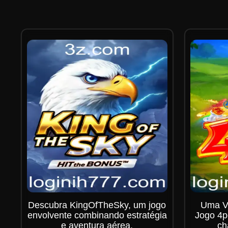
Descubra KingOfTheSky, um jogo
Uma V
envolvente combinando estratégia
Jogo 4p
e aventura aérea.
ch