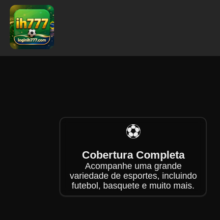
❄
❄
❄
❄
⚽
Cobertura Completa
Acompanhe uma grande
variedade de esportes, incluindo
futebol, basquete e muito mais.