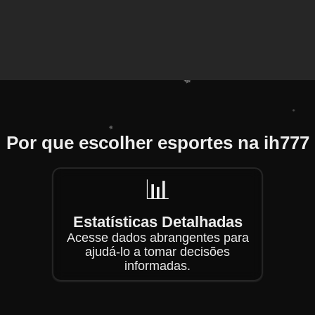
❄
Por que escolher esportes na ih777
❄
❄
📊
❄
Estatísticas Detalhadas
Acesse dados abrangentes para
ajudá-lo a tomar decisões
informadas.