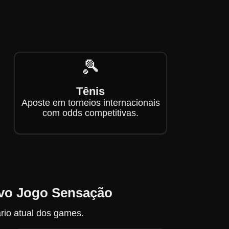
🎾
Tênis
Aposte em torneios internacionais
com odds competitivas.
ovo Jogo Sensação
rio atual dos games.