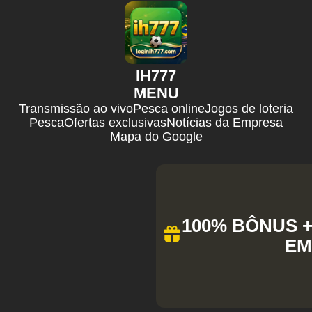
IH777
MENU
Transmissão ao vivo
Pesca online
Jogos de loteria
Pesca
Ofertas exclusivas
Notícias da Empresa
Mapa do Google
100% BÔNUS + 
EM