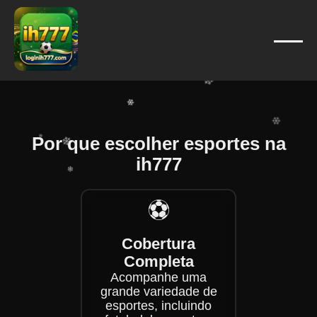
❄
❄
❄
❄
❄
❄
❄
Por que escolher esportes na
❄
ih777
❄
❄
❄
⚽
❄
Cobertura
Completa
Acompanhe uma
grande variedade de
esportes, incluindo