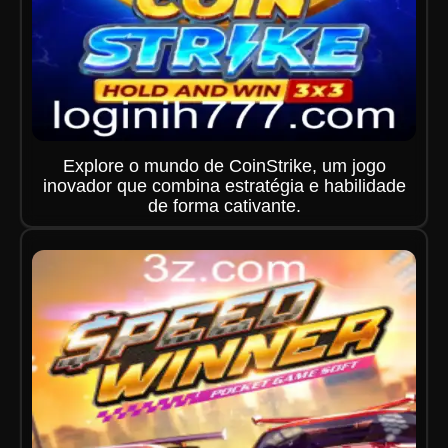
Explore o mundo de CoinStrike, um jogo
inovador que combina estratégia e habilidade
de forma cativante.