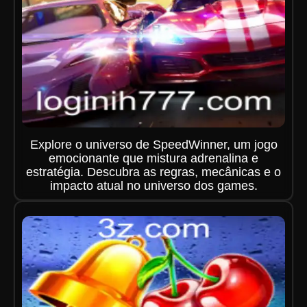
Explore o universo de SpeedWinner, um jogo
emocionante que mistura adrenalina e
estratégia. Descubra as regras, mecânicas e o
impacto atual no universo dos games.