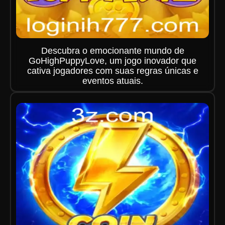
Descubra o emocionante mundo de
GoHighPuppyLove, um jogo inovador que
cativa jogadores com suas regras únicas e
eventos atuais.