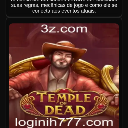
suas regras, mecânicas de jogo e como ele se
conecta aos eventos atuais.