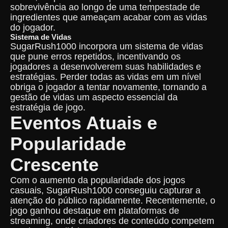
sobrevivência ao longo de uma tempestade de
ingredientes que ameaçam acabar com as vidas
do jogador.
Sistema de Vidas
SugarRush1000 incorpora um sistema de vidas
que pune erros repetidos, incentivando os
jogadores a desenvolverem suas habilidades e
estratégias. Perder todas as vidas em um nível
obriga o jogador a tentar novamente, tornando a
gestão de vidas um aspecto essencial da
estratégia de jogo.
Eventos Atuais e
Popularidade
Crescente
Com o aumento da popularidade dos jogos
casuais, SugarRush1000 conseguiu capturar a
atenção do público rapidamente. Recentemente, o
jogo ganhou destaque em plataformas de
streaming, onde criadores de conteúdo competem