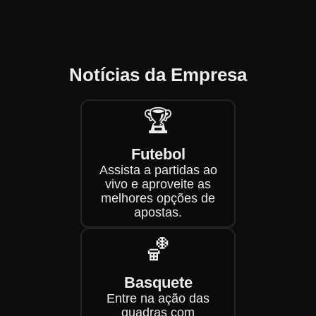
Notícias da Empresa
🏆
Futebol
Assista a partidas ao
vivo e aproveite as
melhores opções de
apostas.
🏀
Basquete
Entre na ação das
quadras com