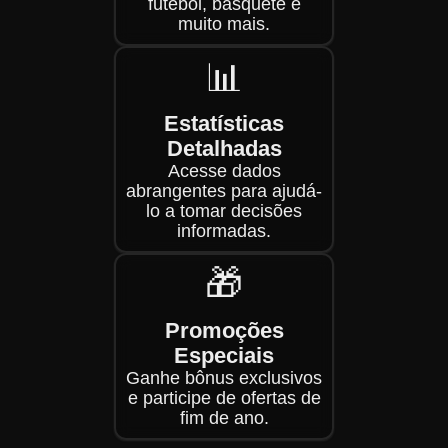
futebol, basquete e
muito mais.
📊
Estatísticas
Detalhadas
Acesse dados
abrangentes para ajudá-
lo a tomar decisões
informadas.
🎁
Promoções
Especiais
Ganhe bônus exclusivos
e participe de ofertas de
fim de ano.