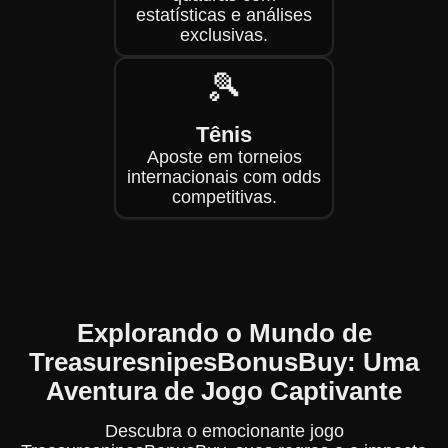
estatísticas e análises
exclusivas.
🎾
Tênis
Aposte em torneios
internacionais com odds
competitivas.
Explorando o Mundo de
TreasuresnipesBonusBuy: Uma
Aventura de Jogo Captivante
Descubra o emocionante jogo