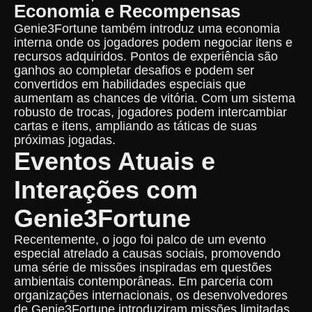
Economia e Recompensas
Genie3Fortune também introduz uma economia
interna onde os jogadores podem negociar itens e
recursos adquiridos. Pontos de experiência são
ganhos ao completar desafios e podem ser
convertidos em habilidades especiais que
aumentam as chances de vitória. Com um sistema
robusto de trocas, jogadores podem intercambiar
cartas e itens, ampliando as táticas de suas
próximas jogadas.
Eventos Atuais e
Interações com
Genie3Fortune
Recentemente, o jogo foi palco de um evento
especial atrelado a causas sociais, promovendo
uma série de missões inspiradas em questões
ambientais contemporâneas. Em parceria com
organizações internacionais, os desenvolvedores
de Genie3Fortune introduziram missões limitadas