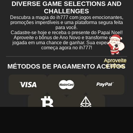
DIVERSE GAME SELECTIONS AND
CHALLENGES
Descubra a magia do ih777 com jogos emocionantes,
promoções imperdíveis e uma plataforma segura feita
para você.
Cadastre-se hoje e receba o presente do Papai Noel!
Aproveite o bônus de Ano Novo e transforme cada
jogada em uma chance de ganhar. Sua experiência
começa agora no ih777!
Aproveite
MÉTODOS DE PAGAMENTO ACEITOS
o bônus