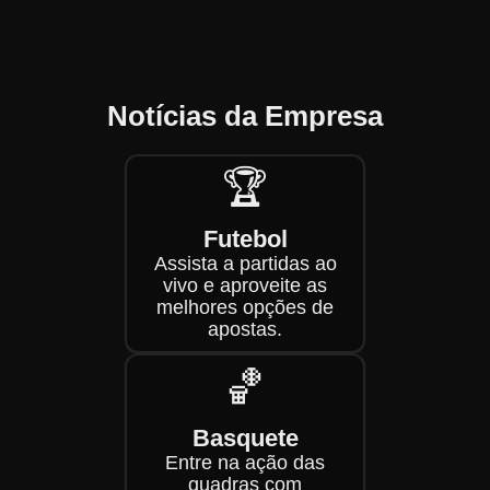
Notícias da Empresa
🏆
Futebol
Assista a partidas ao
vivo e aproveite as
melhores opções de
apostas.
🏀
Basquete
Entre na ação das
quadras com