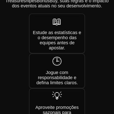
TreasuresnipesBonusBuy, suas regras e o impacto
dos eventos atuais no seu desenvolvimento.
📖
Estude as estatísticas e
o desempenho das
equipes antes de
apostar.
🕒
Jogue com
responsabilidade e
defina limites claros.
💡
Aproveite promoções
sazonais para