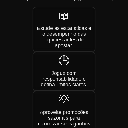
📖
Estude as estatísticas e
o desempenho das
equipes antes de
apostar.
🕒
Jogue com
responsabilidade e
defina limites claros.
💡
Aproveite promoções
sazonais para
maximizar seus ganhos.