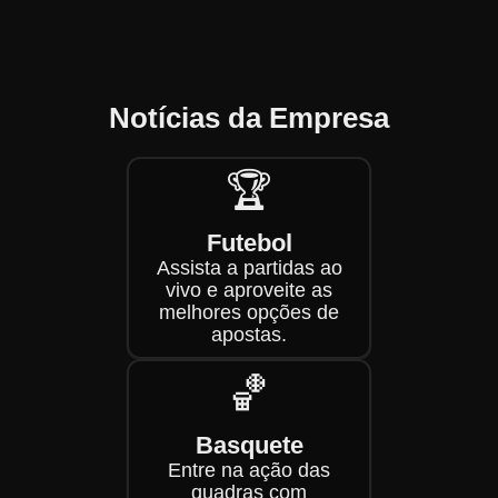
Notícias da Empresa
🏆
Futebol
Assista a partidas ao
vivo e aproveite as
melhores opções de
apostas.
🏀
Basquete
Entre na ação das
quadras com