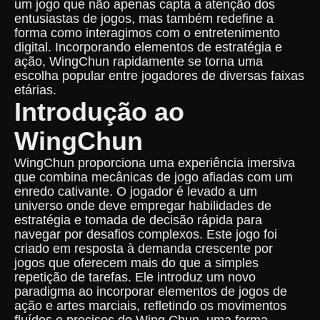
um jogo que não apenas capta a atenção dos
entusiastas de jogos, mas também redefine a
forma como interagimos com o entretenimento
digital. Incorporando elementos de estratégia e
ação, WingChun rapidamente se torna uma
escolha popular entre jogadores de diversas faixas
etárias.
Introdução ao
WingChun
WingChun proporciona uma experiência imersiva
que combina mecânicas de jogo afiadas com um
enredo cativante. O jogador é levado a um
universo onde deve empregar habilidades de
estratégia e tomada de decisão rápida para
navegar por desafios complexos. Este jogo foi
criado em resposta à demanda crescente por
jogos que oferecem mais do que a simples
repetição de tarefas. Ele introduz um novo
paradigma ao incorporar elementos de jogos de
ação e artes marciais, refletindo os movimentos