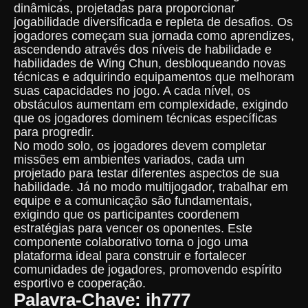
dinâmicas, projetadas para proporcionar
jogabilidade diversificada e repleta de desafios. Os
jogadores começam sua jornada como aprendizes,
ascendendo através dos níveis de habilidade e
habilidades de Wing Chun, desbloqueando novas
técnicas e adquirindo equipamentos que melhoram
suas capacidades no jogo. A cada nível, os
obstáculos aumentam em complexidade, exigindo
que os jogadores dominem técnicas específicas
para progredir.
No modo solo, os jogadores devem completar
missões em ambientes variados, cada um
projetado para testar diferentes aspectos de sua
habilidade. Já no modo multijogador, trabalhar em
equipe e a comunicação são fundamentais,
exigindo que os participantes coordenem
estratégias para vencer os oponentes. Este
componente colaborativo torna o jogo uma
plataforma ideal para construir e fortalecer
comunidades de jogadores, promovendo espírito
esportivo e cooperação.
Palavra-Chave: ih777