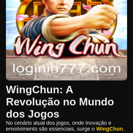
WingChun: A
Revolução no Mundo
dos Jogos
No cenário atual dos jogos, onde inovação e
envolvimento são essenciais, surge o
WingChun
,