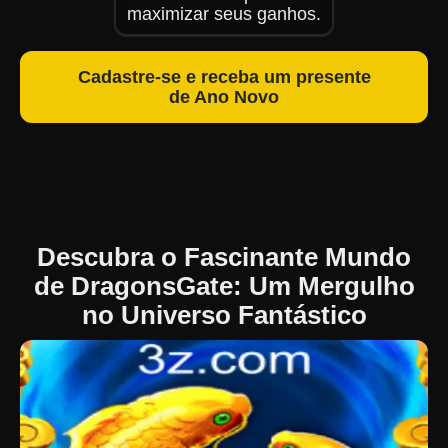
maximizar seus ganhos.
Cadastre-se e receba um presente
de Ano Novo
Descubra o Fascinante Mundo
de DragonsGate: Um Mergulho
no Universo Fantástico