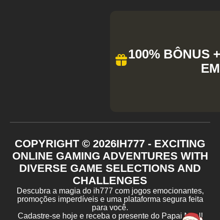
100% BÔNUS + 
EM
COPYRIGHT ©
2026
IH777 - EXCITING
ONLINE GAMING ADVENTURES WITH
DIVERSE GAME SELECTIONS AND
CHALLENGES
Descubra a magia do ih777 com jogos emocionantes,
promoções imperdíveis e uma plataforma segura feita
para você.
Cadastre-se hoje e receba o presente do Papai Noel!