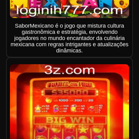
SaborMexicano é o jogo que mistura cultura
gastronômica e estratégia, envolvendo
jogadores no mundo encantador da culinária
mexicana com regras intrigantes e atualizações
dinâmicas.