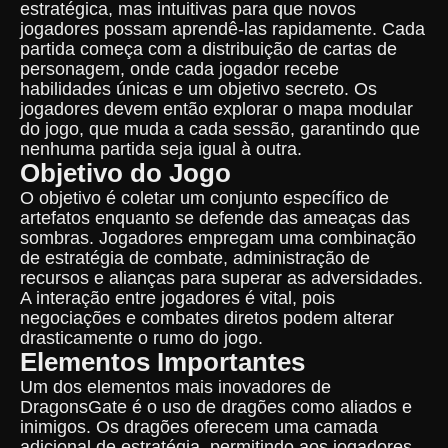
estratégica, mas intuitivas para que novos
jogadores possam aprendê-las rapidamente. Cada
partida começa com a distribuição de cartas de
personagem, onde cada jogador recebe
habilidades únicas e um objetivo secreto. Os
jogadores devem então explorar o mapa modular
do jogo, que muda a cada sessão, garantindo que
nenhuma partida seja igual à outra.
Objetivo do Jogo
O objetivo é coletar um conjunto específico de
artefatos enquanto se defende das ameaças das
sombras. Jogadores empregam uma combinação
de estratégia de combate, administração de
recursos e alianças para superar as adversidades.
A interação entre jogadores é vital, pois
negociações e combates diretos podem alterar
drasticamente o rumo do jogo.
Elementos Importantes
Um dos elementos mais inovadores de
DragonsGate é o uso de dragões como aliados e
inimigos. Os dragões oferecem uma camada
adicional de estratégia, permitindo aos jogadores