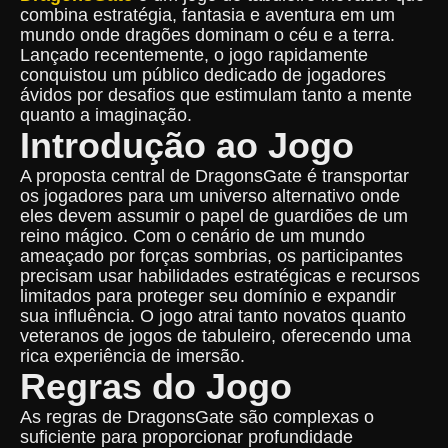
combina estratégia, fantasia e aventura em um
mundo onde dragões dominam o céu e a terra.
Lançado recentemente, o jogo rapidamente
conquistou um público dedicado de jogadores
ávidos por desafios que estimulam tanto a mente
quanto a imaginação.
Introdução ao Jogo
A proposta central de DragonsGate é transportar
os jogadores para um universo alternativo onde
eles devem assumir o papel de guardiões de um
reino mágico. Com o cenário de um mundo
ameaçado por forças sombrias, os participantes
precisam usar habilidades estratégicas e recursos
limitados para proteger seu domínio e expandir
sua influência. O jogo atrai tanto novatos quanto
veteranos de jogos de tabuleiro, oferecendo uma
rica experiência de imersão.
Regras do Jogo
As regras de DragonsGate são complexas o
suficiente para proporcionar profundidade