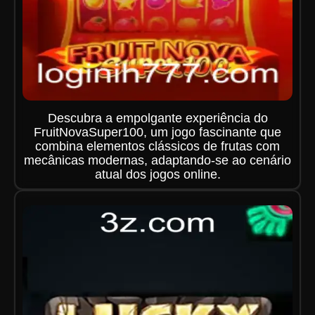
Descubra a empolgante experiência do
FruitNovaSuper100, um jogo fascinante que
combina elementos clássicos de frutas com
mecânicas modernas, adaptando-se ao cenário
atual dos jogos online.