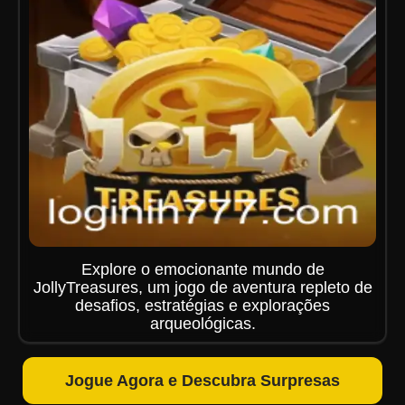
Explore o emocionante mundo de
JollyTreasures, um jogo de aventura repleto de
desafios, estratégias e explorações
arqueológicas.
Jogue Agora e Descubra Surpresas