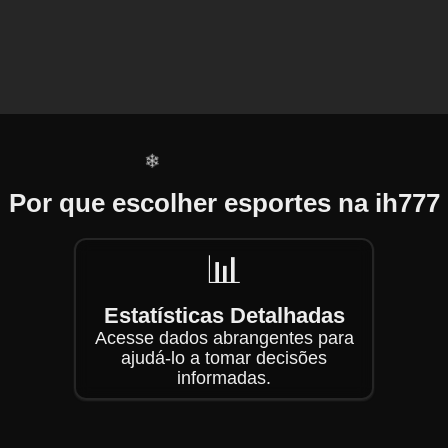
❄
❄
❄
❄
Por que escolher esportes na ih777
❄
📊
Estatísticas Detalhadas
Acesse dados abrangentes para
ajudá-lo a tomar decisões
informadas.