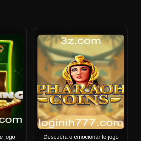
e jogo
Descubra o emocionante jogo