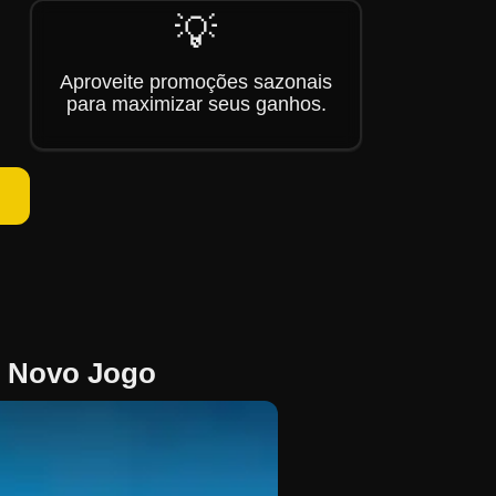
💡
Aproveite promoções sazonais
para maximizar seus ganhos.
o Novo Jogo