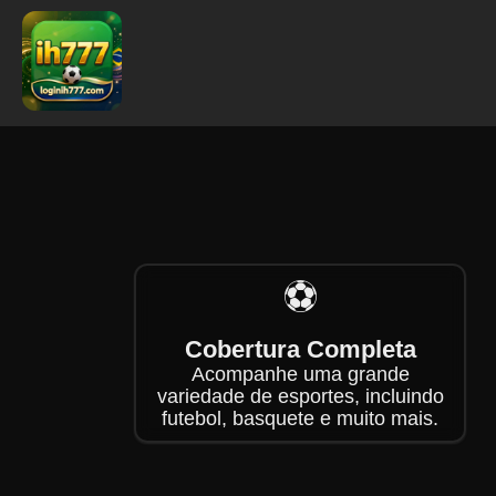
❄
⚽
Cobertura Completa
Acompanhe uma grande
variedade de esportes, incluindo
futebol, basquete e muito mais.