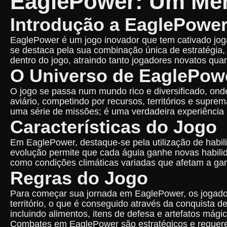
EaglePower: Um Mer
Introdução a EaglePowe
EaglePower é um jogo inovador que tem cativado jog
se destaca pela sua combinação única de estratégia,
dentro do jogo, atraindo tanto jogadores novatos qua
O Universo de EaglePow
O jogo se passa num mundo rico e diversificado, onde
aviário, competindo por recursos, territórios e sup
uma série de missões; é uma verdadeira experiência 
Características do Jogo
Em EaglePower, destaque-se pela utilização de habil
evolução permite que cada águia ganhe novas habilidad
como condições climáticas variadas que afetam a ga
Regras do Jogo
Para começar sua jornada em EaglePower, os jogadore
território, o que é conseguido através da conquista 
incluindo alimentos, itens de defesa e artefatos mági
Combates em EaglePower são estratégicos e requerem