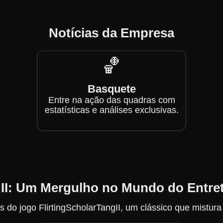
Notícias da Empresa
🏀
Basquete
Entre na ação das quadras com
estatísticas e análises exclusivas.
gII: Um Mergulho no Mundo do Entret
do jogo FlirtingScholarTangII, um clássico que mistura 