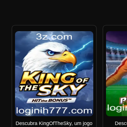
Descubra KingOfTheSky, um jogo
Descu