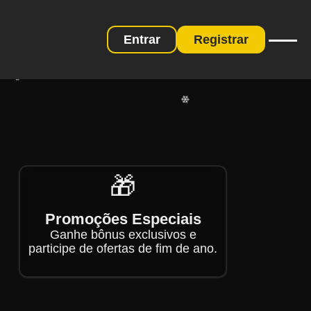
Entrar
Registrar
❄
❄
❄
❄
❄
❄
🎁
Promoções Especiais
Ganhe bônus exclusivos e
participe de ofertas de fim de ano.