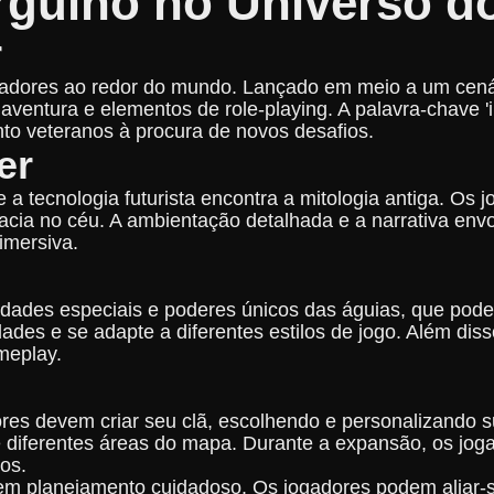
gulho no Universo d
r
adores ao redor do mundo. Lançado em meio a um cenári
 aventura e elementos de role-playing. A palavra-chave 
nto veteranos à procura de novos desafios.
er
 a tecnologia futurista encontra a mitologia antiga. Os
remacia no céu. A ambientação detalhada e a narrativa 
imersiva.
idades especiais e poderes únicos das águias, que pode
es e se adapte a diferentes estilos de jogo. Além disso
meplay.
s devem criar seu clã, escolhendo e personalizando sua
de diferentes áreas do mapa. Durante a expansão, os jo
cos.
 planejamento cuidadoso. Os jogadores podem aliar-se 