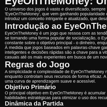
EyeOnTheMoney: U
O universo dos jogos é vasto e diversificado, sempre
'EyeOnTheMoney', que vem ganhando popularidade com 
introduz um conceito intrigante e atualizado, que de
Introdução ao EyeOnTh
EyeOnTheMoney é um jogo que ressoa com as tendênci
se tornando uma forma popular de socialização, o Ey
constante sobre o objetivo principal - o dinheiro, enq
À medida que jogos baseados em palavras-chave gan
inteligentes e decisões rápidas são a chave para a vit
casuais até os mais experientes em busca de um nov
Regras do Jogo
A simplicidade e complexidade de EyeOnTheMoney re
enquanto controlam seus recursos de forma eficaz. A
uma curva de aprendizagem suave e acessível.
Objetivo Primário
O principal objetivo em EyeOnTheMoney é acumular o
habilidades estratégicas para otimizar o uso dos recu
Dinâmica da Partida