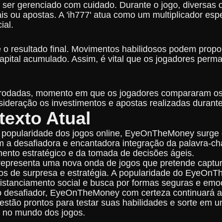
e ser gerenciado com cuidado. Durante o jogo, diversas
ais ou apostas. A 'ih777' atua como um multiplicador es
ial.
resultado final. Movimentos habilidosos podem propor
pital acumulado. Assim, é vital que os jogadores perm
e rodadas, momento em que os jogadores compararam o
ideração os investimentos e apostas realizadas durante
exto Atual
 popularidade dos jogos online, EyeOnTheMoney surge c
 a desafiadora e encantadora integração da palavra-cha
ento estratégico e da tomada de decisões ágeis.
presenta uma nova onda de jogos que pretende captura
ntos de surpresa e estratégia. A popularidade do EyeO
istanciamento social e busca por formas seguras e emo
 desafiador, EyeOnTheMoney com certeza continuará a
 estão prontos para testar suas habilidades e sorte em
 no mundo dos jogos.