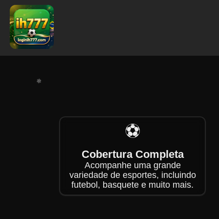
❄
⚽
❄
Cobertura Completa
Acompanhe uma grande
variedade de esportes, incluindo
futebol, basquete e muito mais.