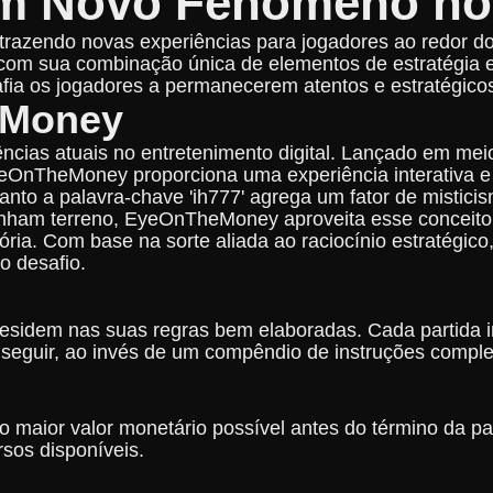
m Novo Fenômeno no
 trazendo novas experiências para jogadores ao redor d
sua combinação única de elementos de estratégia e sor
safia os jogadores a permanecerem atentos e estratégico
eMoney
as atuais no entretenimento digital. Lançado em meio
eOnTheMoney proporciona uma experiência interativa e 
uanto a palavra-chave 'ih777' agrega um fator de mistici
ham terreno, EyeOnTheMoney aproveita esse conceito p
ória. Com base na sorte aliada ao raciocínio estratégico
o desafio.
sidem nas suas regras bem elaboradas. Cada partida i
 seguir, ao invés de um compêndio de instruções complex
 maior valor monetário possível antes do término da pa
rsos disponíveis.