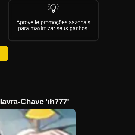
💡
Aproveite promoções sazonais
para maximizar seus ganhos.
vra-Chave 'ih777'