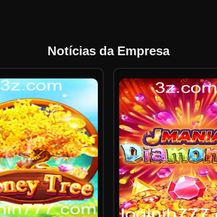
Notícias da Empresa