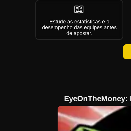
📖
Estude as estatísticas e o
desempenho das equipes antes
de apostar.
EyeOnTheMoney: D