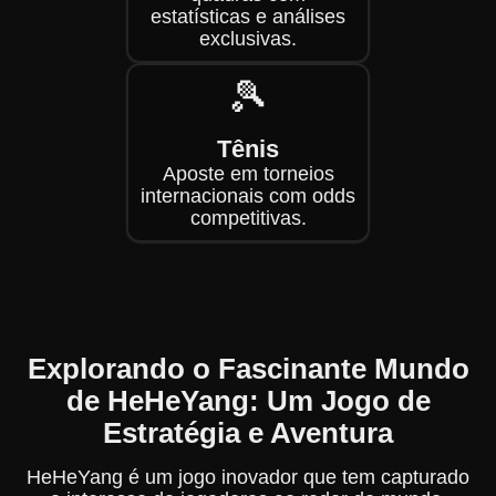
estatísticas e análises
exclusivas.
🎾
Tênis
Aposte em torneios
internacionais com odds
competitivas.
Explorando o Fascinante Mundo
de HeHeYang: Um Jogo de
Estratégia e Aventura
HeHeYang é um jogo inovador que tem capturado