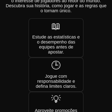
o interesse de jogadores ao redor do mundo.
Descubra sua história, como jogar e as regras que
o tornam único.
📖
Estude as estatísticas e
o desempenho das
equipes antes de
apostar.
🕒
Jogue com
responsabilidade e
defina limites claros.
💡
Aproveite promoções