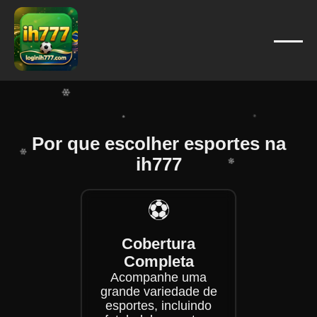
❄
❄
❄
❄
❄
❄
Por que escolher esportes na
❄
ih777
❄
❄
⚽
❄
❄
Cobertura
Completa
Acompanhe uma
grande variedade de
esportes, incluindo