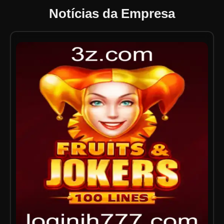
Notícias da Empresa