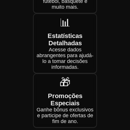
futebol, basquete e
muito mais.
📊
Estatísticas
Detalhadas
Acesse dados
abrangentes para ajudá-
lo a tomar decisões
informadas.
🎁
Promoções
Especiais
Ganhe bônus exclusivos
e participe de ofertas de
fim de ano.