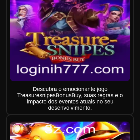
Descubra o emocionante jogo
TreasuresnipesBonusBuy, suas regras e o
impacto dos eventos atuais no seu
desenvolvimento.