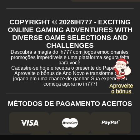
COPYRIGHT ©
2026
IH777 - EXCITING
ONLINE GAMING ADVENTURES WITH
DIVERSE GAME SELECTIONS AND
CHALLENGES
Descubra a magia do ih777 com jogos emocionantes,
promoções imperdíveis e uma plataforma segura feita
para você.
Cadastre-se hoje e receba o presente do Papai Noel!
Aproveite o bônus de Ano Novo e transforme cada
jogada em uma chance de ganhar. Sua experiência
começa agora no ih777!
Aproveite
o bônus
MÉTODOS DE PAGAMENTO ACEITOS