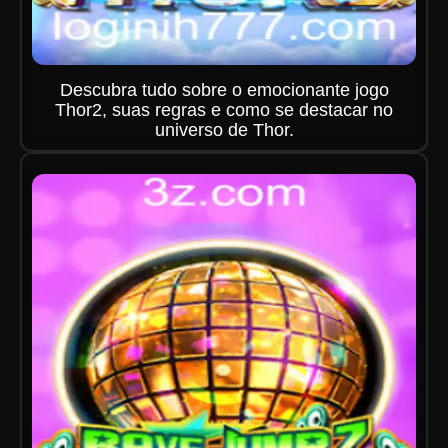
Descubra tudo sobre o emocionante jogo
Thor2, suas regras e como se destacar no
universo de Thor.