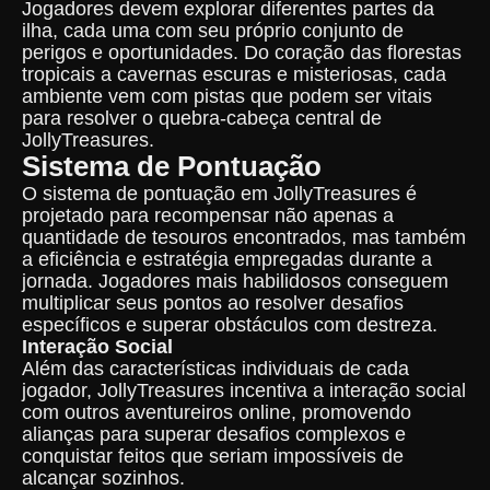
Jogadores devem explorar diferentes partes da
ilha, cada uma com seu próprio conjunto de
perigos e oportunidades. Do coração das florestas
tropicais a cavernas escuras e misteriosas, cada
ambiente vem com pistas que podem ser vitais
para resolver o quebra-cabeça central de
JollyTreasures.
Sistema de Pontuação
O sistema de pontuação em JollyTreasures é
projetado para recompensar não apenas a
quantidade de tesouros encontrados, mas também
a eficiência e estratégia empregadas durante a
jornada. Jogadores mais habilidosos conseguem
multiplicar seus pontos ao resolver desafios
específicos e superar obstáculos com destreza.
Interação Social
Além das características individuais de cada
jogador, JollyTreasures incentiva a interação social
com outros aventureiros online, promovendo
alianças para superar desafios complexos e
conquistar feitos que seriam impossíveis de
alcançar sozinhos.