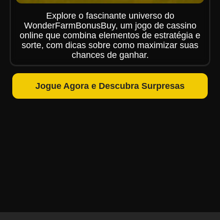
Explore o fascinante universo do
WonderFarmBonusBuy, um jogo de cassino
online que combina elementos de estratégia e
sorte, com dicas sobre como maximizar suas
chances de ganhar.
Jogue Agora e Descubra Surpresas