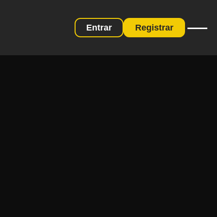
Entrar
Registrar