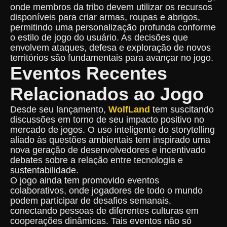
onde membros da tribo devem utilizar os recursos
disponíveis para criar armas, roupas e abrigos,
permitindo uma personalização profunda conforme
o estilo de jogo do usuário. As decisões que
envolvem ataques, defesa e exploração de novos
territórios são fundamentais para avançar no jogo.
Eventos Recentes
Relacionados ao Jogo
Desde seu lançamento,
WolfLand
tem suscitando
discussões em torno de seu impacto positivo no
mercado de jogos. O uso inteligente do storytelling
aliado às questões ambientais tem inspirado uma
nova geração de desenvolvedores e incentivado
debates sobre a relação entre tecnologia e
sustentabilidade.
O jogo ainda tem promovido eventos
colaborativos, onde jogadores de todo o mundo
podem participar de desafios semanais,
conectando pessoas de diferentes culturas em
cooperações dinâmicas. Tais eventos não só