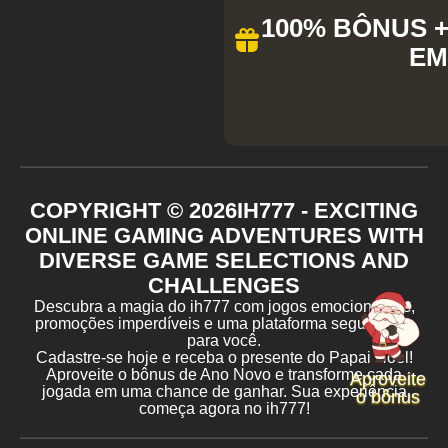
100% BÔNUS + 
EM
COPYRIGHT ©
2026
IH777 - EXCITING
ONLINE GAMING ADVENTURES WITH
DIVERSE GAME SELECTIONS AND
CHALLENGES
Descubra a magia do ih777 com jogos emocionantes,
promoções imperdíveis e uma plataforma segura feita
para você.
Cadastre-se hoje e receba o presente do Papai Noel!
Aproveite o bônus de Ano Novo e transforme cada
Aproveite
jogada em uma chance de ganhar. Sua experiência
o bônus
começa agora no ih777!