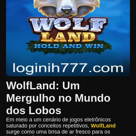
WolfLand: Um
Mergulho no Mundo
dos Lobos
Em meio a um cenário de jogos eletrônicos
saturado por conceitos repetitivos,
WolfLand
surge como uma brisa de ar fresco para os