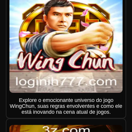
Explore o emocionante universo do jogo
WingChun, suas regras envolventes e como ele
está inovando na cena atual de jogos.