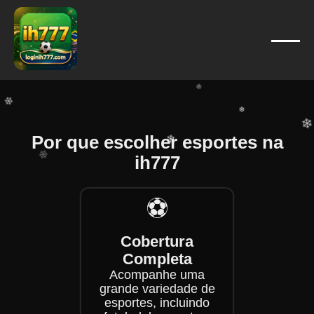
❄
❄
❄
❄
❄
❄
❄
❄
Por que escolher esportes na
❄
ih777
❄
❄
❄
⚽
❄
Cobertura
Completa
Acompanhe uma
grande variedade de
esportes, incluindo