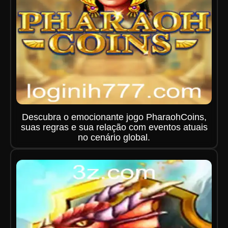
Descubra o emocionante jogo PharaohCoins,
suas regras e sua relação com eventos atuais
no cenário global.