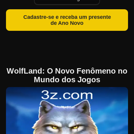
Cadastre-se e receba um presente
de Ano Novo
WolfLand: O Novo Fenômeno no
Mundo dos Jogos