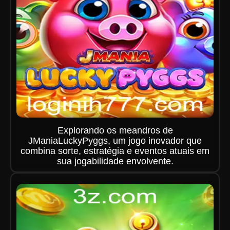
Explorando os meandros de
JManiaLuckyPyggs, um jogo inovador que
combina sorte, estratégia e eventos atuais em
sua jogabilidade envolvente.