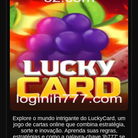
Explore o mundo intrigante do LuckyCard, um
jogo de cartas online que combina estratégia,
sorte e inovação. Aprenda suas regras,
estratégias e como a palavra-chave 'ih777' se