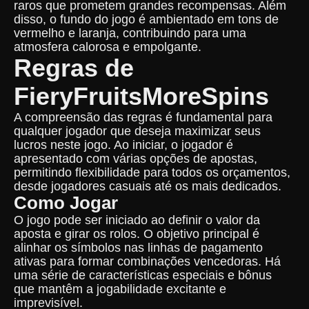
raros que prometem grandes recompensas. Além
disso, o fundo do jogo é ambientado em tons de
vermelho e laranja, contribuindo para uma
atmosfera calorosa e empolgante.
Regras de
FieryFruitsMoreSpins
A compreensão das regras é fundamental para
qualquer jogador que deseja maximizar seus
lucros neste jogo. Ao iniciar, o jogador é
apresentado com várias opções de apostas,
permitindo flexibilidade para todos os orçamentos,
desde jogadores casuais até os mais dedicados.
Como Jogar
O jogo pode ser iniciado ao definir o valor da
aposta e girar os rolos. O objetivo principal é
alinhar os símbolos nas linhas de pagamento
ativas para formar combinações vencedoras. Há
uma série de características especiais e bônus
que mantêm a jogabilidade excitante e
imprevisível.