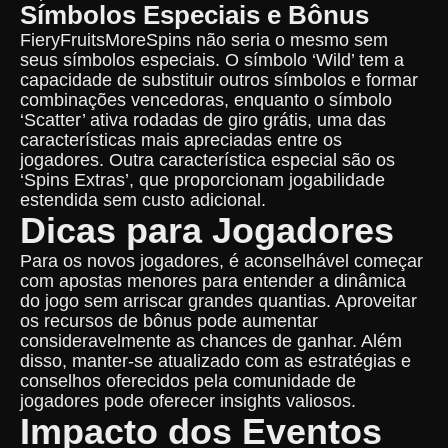
Símbolos Especiais e Bônus
FieryFruitsMoreSpins não seria o mesmo sem
seus símbolos especiais. O símbolo ‘Wild’ tem a
capacidade de substituir outros símbolos e formar
combinações vencedoras, enquanto o símbolo
‘Scatter’ ativa rodadas de giro grátis, uma das
características mais apreciadas entre os
jogadores. Outra característica especial são os
‘Spins Extras’, que proporcionam jogabilidade
estendida sem custo adicional.
Dicas para Jogadores
Para os novos jogadores, é aconselhável começar
com apostas menores para entender a dinâmica
do jogo sem arriscar grandes quantias. Aproveitar
os recursos de bônus pode aumentar
consideravelmente as chances de ganhar. Além
disso, manter-se atualizado com as estratégias e
conselhos oferecidos pela comunidade de
jogadores pode oferecer insights valiosos.
Impacto dos Eventos