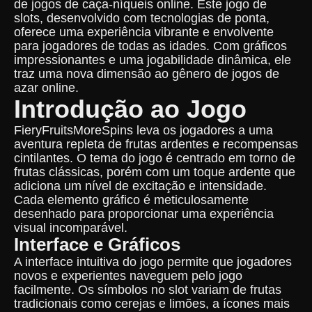
de jogos de caça-níqueis online. Este jogo de
slots, desenvolvido com tecnologias de ponta,
oferece uma experiência vibrante e envolvente
para jogadores de todas as idades. Com gráficos
impressionantes e uma jogabilidade dinâmica, ele
traz uma nova dimensão ao gênero de jogos de
azar online.
Introdução ao Jogo
FieryFruitsMoreSpins leva os jogadores a uma
aventura repleta de frutas ardentes e recompensas
cintilantes. O tema do jogo é centrado em torno de
frutas clássicas, porém com um toque ardente que
adiciona um nível de excitação e intensidade.
Cada elemento gráfico é meticulosamente
desenhado para proporcionar uma experiência
visual incomparável.
Interface e Gráficos
A interface intuitiva do jogo permite que jogadores
novos e experientes naveguem pelo jogo
facilmente. Os símbolos no slot variam de frutas
tradicionais como cerejas e limões, a ícones mais