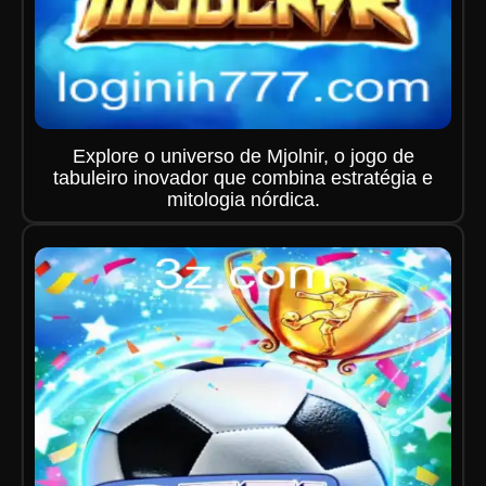
Explore o universo de Mjolnir, o jogo de
tabuleiro inovador que combina estratégia e
mitologia nórdica.